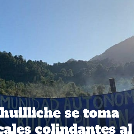
uilliche se toma
cales colindantes al