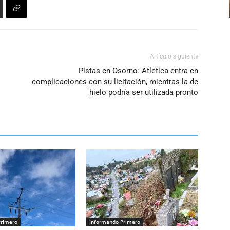
o
disminuir
el
volumen.
Artículo siguiente
Pistas en Osorno: Atlética entra en
complicaciones con su licitación, mientras la de
hielo podría ser utilizada pronto
Primero
Informando Primero