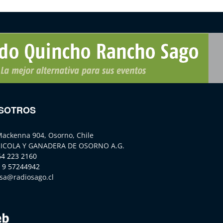
SOTROS
Mackenna 904, Osorno, Chile
ICOLA Y GANADERA DE OSORNO A.G.
64 223 2160
 9 57244942
sa@radiosago.cl