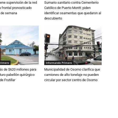
ne supervisión de la red
Sumario sanitario contra Cementerio
 frontal pronosticado
Católico de Puerto Montt: piden
n de semana
identificar osamentas que quedaron al
descubierto
Primero
Informando Primero
s de $620 millones para
Municipalidad de Osorno clarifica que
turo pabellón quirúrgico
camiones de alto tonelaje no pueden
de Frutillar
circular por sector centro de Osorno