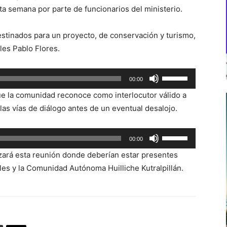
sta semana por parte de funcionarios del ministerio.
estinados para un proyecto, de conservación y turismo,
les Pablo Flores.
Utiliza
00:00
las
que la comunidad reconoce como interlocutor válido a
teclas
as vías de diálogo antes de un eventual desalojo.
de
flecha
Utiliza
00:00
arriba/abajo
las
para
ará esta reunión donde deberían estar presentes
teclas
aumentar
es y la Comunidad Autónoma Huilliche Kutralpillán.
de
o
flecha
disminuir
arriba/abajo
el
para
volumen.
aumentar