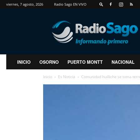
viernes, 7 agosto, 2026
Radio Sago EN VIVO
RadioSago
INICIO
OSORNO
PUERTO MONTT
NACIONAL
Inicio
Es Noticia
Comunidad huilliche se toma terre