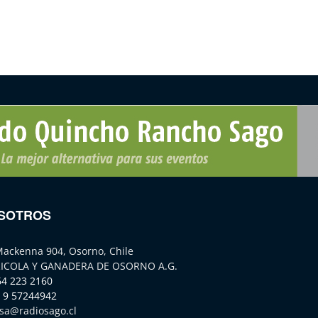
SOTROS
Mackenna 904, Osorno, Chile
ICOLA Y GANADERA DE OSORNO A.G.
64 223 2160
 9 57244942
sa@radiosago.cl