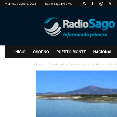
viernes, 7 agosto, 2026
Radio Sago EN VIVO
RadioSago
INICIO
OSORNO
PUERTO MONTT
NACIONAL
Inicio
Actualidad
Con ansias los habitantes de Chil