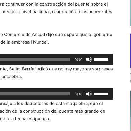
ra continuar con la construcción del puente sobre el
 medios a nivel nacional, repercutió en los adherentes
e Comercio de Ancud dijo que espera que el gobierno
d de la empresa Hyundai.
Utiliza
00:00
las
ente, Selim Barría indicó que no hay mayores sorpresas
teclas
 esta obra.
de
flecha
Utiliza
00:00
arriba/abajo
las
para
nsaje a los detractores de esta mega obra, que el
teclas
aumentar
ización de la construcción del puente más grande de
de
o
 en la fecha estipulada.
flecha
disminuir
arriba/abajo