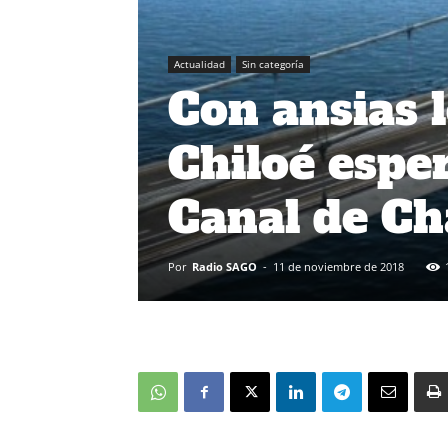
Actualidad
Sin categoría
Con ansias 
Chiloé esper
Canal de C
Por
Radio SAGO
-
11 de noviembre de 2018