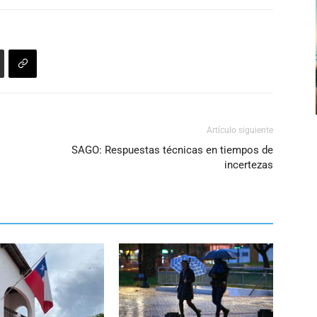
el
para
volumen.
aumentar
o
disminuir
el
volumen.
Artículo siguiente
SAGO: Respuestas técnicas en tiempos de
incertezas