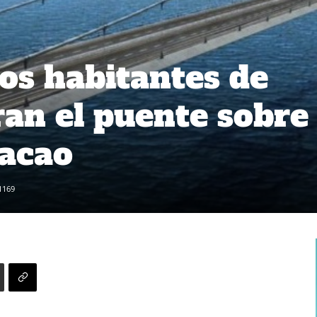
los habitantes de
an el puente sobre 
hacao
1169