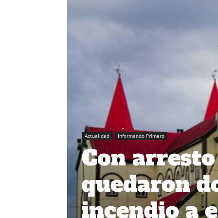
Actualidad
Informando Primero
Con arresto
quedaron do
incendio a 