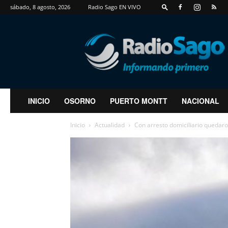
sábado, 8 agosto, 2026
Radio Sago EN VIVO
RadioSago
INICIO
OSORNO
PUERTO MONTT
NACIONAL
Inicio
Actualidad
Con arresto domiciliario quedaro