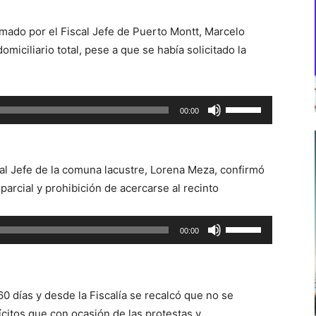
ormado por el Fiscal Jefe de Puerto Montt, Marcelo
iciliario total, pese a que se había solicitado la
Utiliza
00:00
las
teclas
de
scal Jefe de la comuna lacustre, Lorena Meza, confirmó
flecha
parcial y prohibición de acercarse al recinto
arriba/abajo
para
Utiliza
00:00
aumentar
las
o
teclas
disminuir
de
el
0 días y desde la Fiscalía se recalcó que no se
flecha
volumen.
lícitos que con ocasión de las protestas y
arriba/abajo