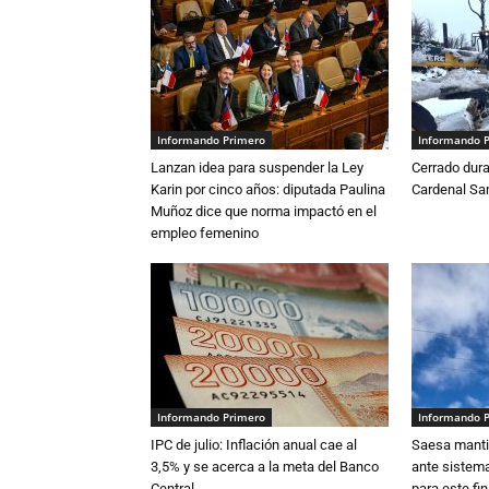
Informando Primero
Informando 
Lanzan idea para suspender la Ley
Cerrado dura
Karin por cinco años: diputada Paulina
Cardenal S
Muñoz dice que norma impactó en el
empleo femenino
Informando Primero
Informando 
IPC de julio: Inflación anual cae al
Saesa mantie
3,5% y se acerca a la meta del Banco
ante sistema
Central
para este fi