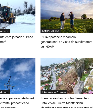
Primero
CAMPO AL DIA
nte esta jornada el Paso
INDAP potencia recambio
amoré
generacional en visita de Subdirectora
de INDAP
Primero
Informando Primero
ne supervisión de la red
Sumario sanitario contra Cementerio
 frontal pronosticado
Católico de Puerto Montt: piden
n de semana
identificar osamentas que quedaron al