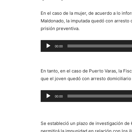
En el caso de la mujer, de acuerdo a lo inf
Maldonado, la imputada quedó con arresto dom
prisión preventiva.
Reproductor
00:00
de
audio
En tanto, en el caso de Puerto Varas, la Fi
que el joven quedó con arresto domiciliario 
Reproductor
00:00
de
audio
Se estableció un plazo de investigación de 6
permitirá la impunidad en relación con los i