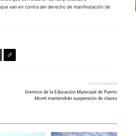
 que van en contra del derecho de manifestación de
para
aumentar
o
disminuir
el
volumen.
Artículo siguiente
Gremios de la Educación Municipal de Puerto
Montt mantendrán suspensión de clases