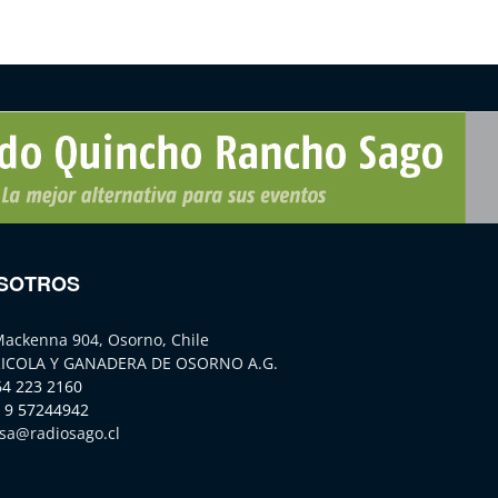
SOTROS
Mackenna 904, Osorno, Chile
ICOLA Y GANADERA DE OSORNO A.G.
64 223 2160
 9 57244942
sa@radiosago.cl