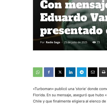
Con mensaje 
Eduardo Var
presentado 
Por
Radio Sago
-
25 de julio de 2025
73
«Turboman» publicó una ‘storie’ donde comen
Florida. En su mensaje, aseguró que hubo 
Chile y que finalmente eligiera al elenco de 