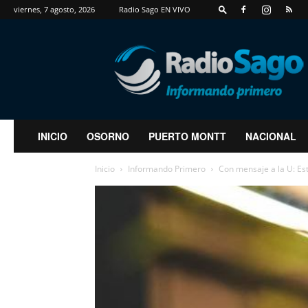
viernes, 7 agosto, 2026
Radio Sago EN VIVO
RadioSago
INICIO
OSORNO
PUERTO MONTT
NACIONAL
Inicio
Informando Primero
Con mensaje a la U: Est