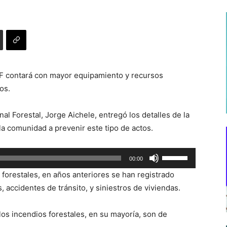
F contará con mayor equipamiento y recursos
os.
nal Forestal, Jorge Aichele, entregó los detalles de la
la comunidad a prevenir este tipo de actos.
Utiliza
00:00
las
orestales, en años anteriores se han registrado
teclas
 accidentes de tránsito, y siniestros de viviendas.
de
flecha
os incendios forestales, en su mayoría, son de
arriba/abajo