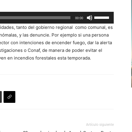
para
aumentar
Utiliza
00:00
o
las
disminuir
oridades, tanto del gobierno regional como comunal, es
teclas
el
anómalas, y las denuncie. Por ejemplo si una persona
de
volumen.
tor con intenciones de encender fuego, dar la alerta
flecha
stigaciones o Conaf, de manera de poder evitar el
arriba/abajo
ven en incendios forestales esta temporada.
para
aumentar
o
disminuir
el
volumen.
Artículo siguiente