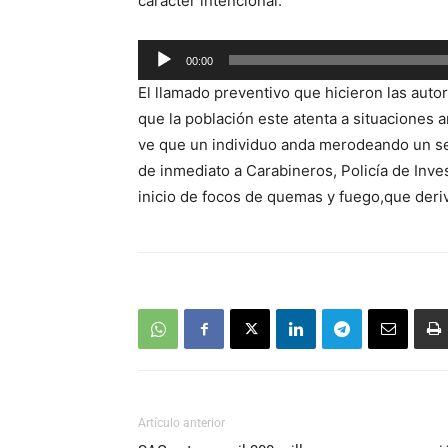
carácter intencional.
Reproductor
00:00
de
El llamado preventivo que hicieron las aut
audio
que la población este atenta a situaciones 
ve que un individuo anda merodeando un sec
de inmediato a Carabineros, Policía de Inve
inicio de focos de quemas y fuego,que deri
Artículo anterior