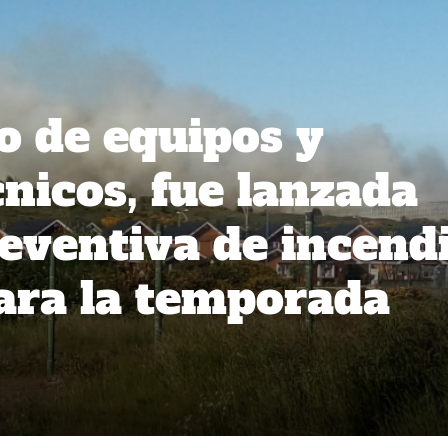
o de equipos y
nicos, fue lanzada
ventiva de incend
para la temporada