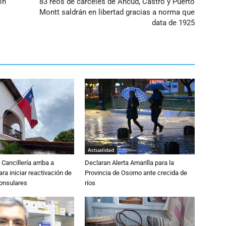
ón
83 reos de cárceles de Ancud, Castro y Puerto
Montt saldrán en libertad gracias a norma que
data de 1925
Actualidad
Cancillería arriba a
Declaran Alerta Amarilla para la
ra iniciar reactivación de
Provincia de Osorno ante crecida de
consulares
ríos