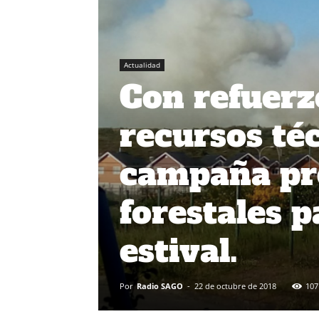
Actualidad
Con refuerz
recursos téc
campaña pre
forestales 
estival.
Por
Radio SAGO
-
22 de octubre de 2018
107