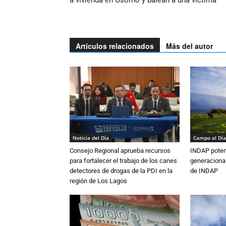
a vivienda en Osorno y balean a una víctima
Artículos relacionados
Más del autor
Noticia del Día
Campo al Día
Consejo Regional aprueba recursos
INDAP poten
para fortalecer el trabajo de los canes
generacional
detectores de drogas de la PDI en la
de INDAP
región de Los Lagos