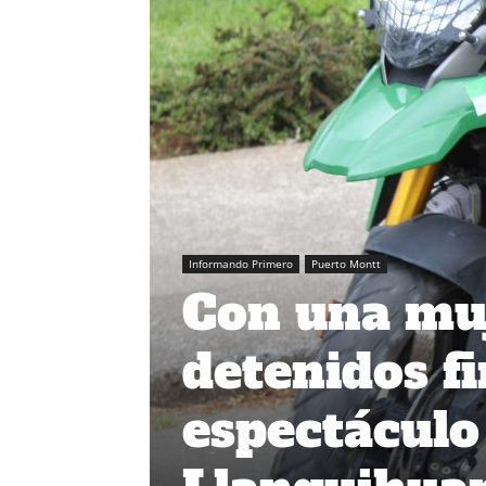
Informando Primero
Puerto Montt
Con una muj
detenidos fi
espectácul