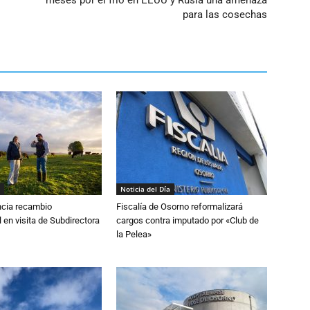
meses por el frío en EEUU y Rusia una amenaza
para las cosechas
Noticia del Día
cia recambio
Fiscalía de Osorno reformalizará
 en visita de Subdirectora
cargos contra imputado por «Club de
la Pelea»