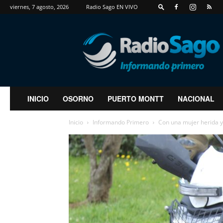
viernes, 7 agosto, 2026
Radio Sago EN VIVO
RadioSago
INICIO
OSORNO
PUERTO MONTT
NACIONAL
Inicio
Informando Primero
Con una mujer herida y 