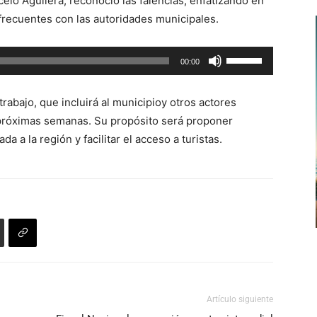
elo Aguilera, reconoció las falencias, enfatizando en
de
recuentes con las autoridades municipales.
flecha
arriba/abajo
Utiliza
00:00
para
las
aumentar
teclas
o
abajo, que incluirá al municipioy otros actores
de
disminuir
s próximas semanas. Su propósito será proponer
flecha
el
da a la región y facilitar el acceso a turistas.
arriba/abajo
volumen.
para
aumentar
o
disminuir
el
volumen.
Artículo siguiente