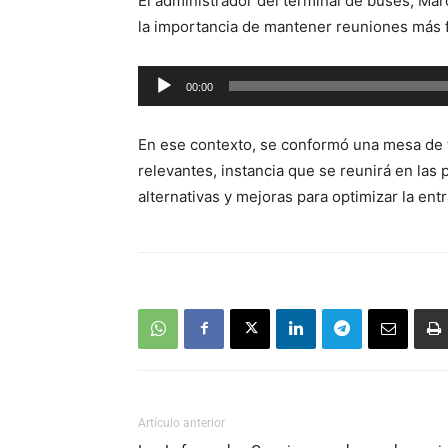
El administrador del terminal de buses, Marc
la importancia de mantener reuniones más f
Reproductor
00:00
de
audio
En ese contexto, se conformó una mesa de tr
relevantes, instancia que se reunirá en la
alternativas y mejoras para optimizar la entra
Artículo anterior