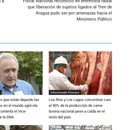
 a
Fiscal Nacional reconoció en entrevista radial
que liberación de sujetos ligados al Tren de
Aragua pudo ser por amenazas hacia el
Ministerio Público
Informando Primero
s que están dejando las
Los Ríos y Los Lagos concentran casi
ias en el mundo agrícola
el 40% de la producción de carne
 comenta el Vice-
bovina nacional pese a caída en el
e la SNA
resto del país