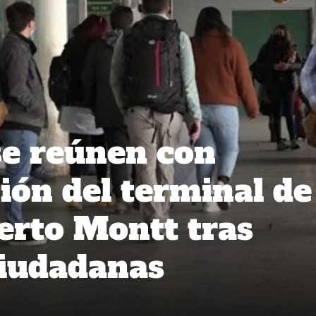
se reúnen con
ión del terminal de
erto Montt tras
ciudadanas