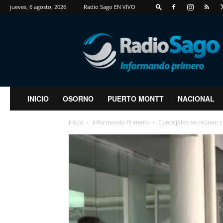
jueves, 6 agosto, 2026
Radio Sago EN VIVO
RadioSago
INICIO
OSORNO
PUERTO MONTT
NACIONAL
Inicio
Informando Primero
Concejales se reúnen c