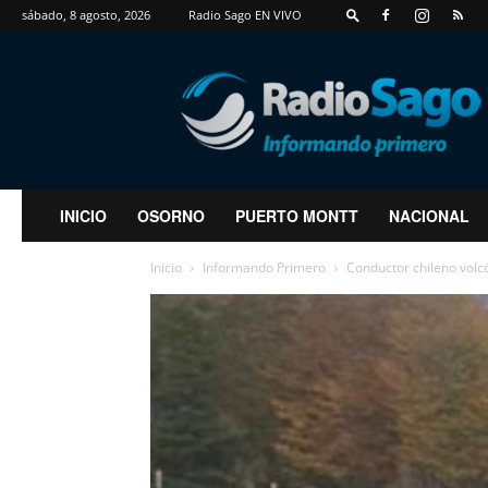
sábado, 8 agosto, 2026
Radio Sago EN VIVO
RadioSago
INICIO
OSORNO
PUERTO MONTT
NACIONAL
Inicio
Informando Primero
Conductor chileno volcó 