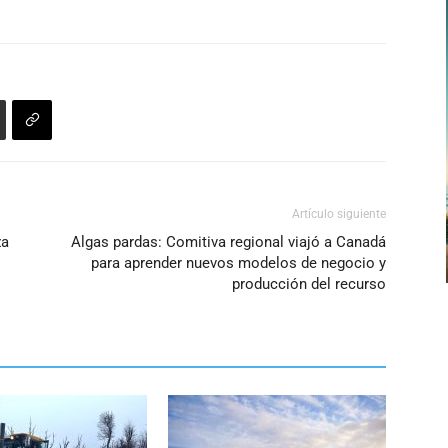
para
aumentar
o
disminuir
el
volumen.
Artículo siguiente
za
Algas pardas: Comitiva regional viajó a Canadá
para aprender nuevos modelos de negocio y
producción del recurso