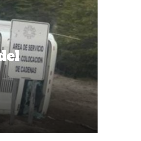
del
n