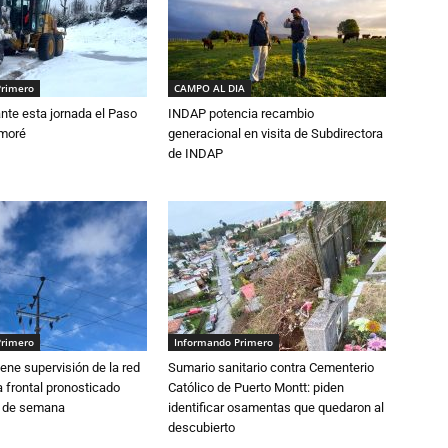
Primero
CAMPO AL DIA
nte esta jornada el Paso
INDAP potencia recambio
amoré
generacional en visita de Subdirectora
de INDAP
Primero
Informando Primero
ne supervisión de la red
Sumario sanitario contra Cementerio
 frontal pronosticado
Católico de Puerto Montt: piden
n de semana
identificar osamentas que quedaron al
descubierto