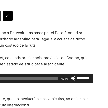
no a Porvenir, tras pasar por el Paso Fronterizo
rritorio argentino para llegar a la aduana de dicho
un costado de la ruta.
lef, delegada presidencial provincial de Osorno, quien
en estado de salud pese al accidente.
Utiliza
00:00
las
teclas
de
nte, que no involucró a más vehículos, no obligó a la
flecha
ruta internacional.
arriba/abajo