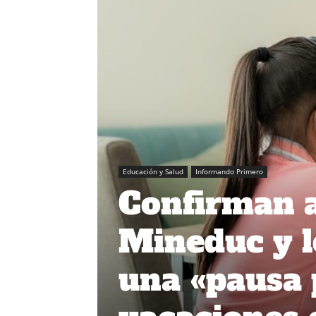
Educación y Salud
Informando Primero
Confirman a
Mineduc y l
una «pausa 