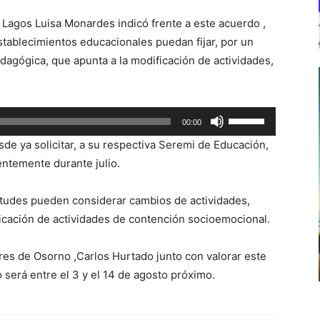
 Lagos Luisa Monardes indicó frente a este acuerdo ,
establecimientos educacionales puedan fijar, por un
agógica, que apunta a la modificación de actividades,
Utiliza
00:00
las
de ya solicitar, a su respectiva Seremi de Educación,
teclas
ntemente durante julio.
de
flecha
itudes pueden considerar cambios de actividades,
arriba/abajo
ificación de actividades de contención socioemocional.
para
aumentar
res de Osorno ,Carlos Hurtado junto con valorar este
o
será entre el 3 y el 14 de agosto próximo.
disminuir
el
volumen.