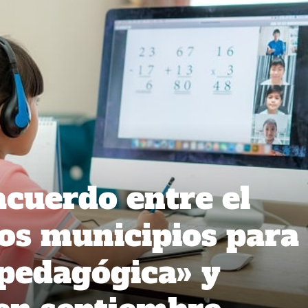
cuerdo entre el
os municipios para
pedagógica» y