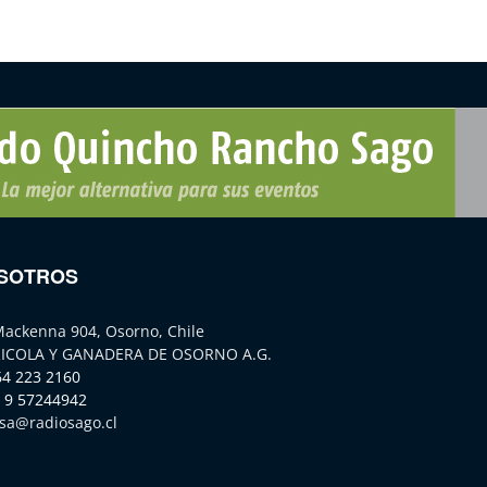
SOTROS
Mackenna 904, Osorno, Chile
ICOLA Y GANADERA DE OSORNO A.G.
64 223 2160
 9 57244942
sa@radiosago.cl