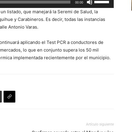
00:00
o
las
disminuir
n listado, que manejará la Seremi de Salud, la
teclas
el
uihue y Carabineros. Es decir, todas las instancias
de
volumen.
alle Antonio Varas.
flecha
arriba/abajo
continuará aplicando el Test PCR a conductores de
para
5 mercados, lo que en conjunto supera los 50 mil
aumentar
érmica implementada recientemente por el municipio.
o
disminuir
el
volumen.
Artículo siguiente