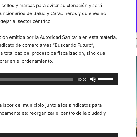
 sellos y marcas para evitar su clonación y será
funcionarios de Salud y Carabineros y quienes no
dejar el sector céntrico.
ción emitida por la Autoridad Sanitaria en esta materia,
indicato de comerciantes “Buscando Futuro”,
 totalidad del proceso de fiscalización, sino que
borar en el ordenamiento.
Utiliza
00:00
las
teclas
de
a labor del municipio junto a los sindicatos para
flecha
undamentales: reorganizar el centro de la ciudad y
arriba/abajo
para
aumentar
Utiliza