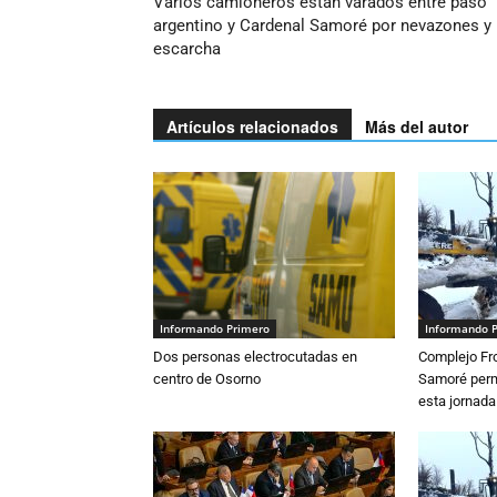
Varios camioneros están varados entre paso
argentino y Cardenal Samoré por nevazones y
escarcha
Artículos relacionados
Más del autor
Informando Primero
Informando 
Dos personas electrocutadas en
Complejo Fro
centro de Osorno
Samoré perm
esta jornada