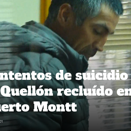
ntentos de suicidio
 Quellón recluído e
uerto Montt
01