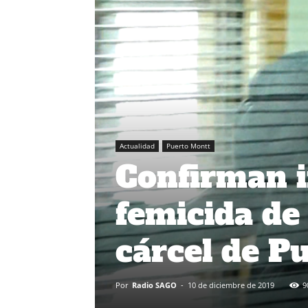
Actualidad
Puerto Montt
Confirman i
femicida de
cárcel de P
Por
Radio SAGO
-
10 de diciembre de 2019
9