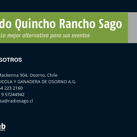
SOTROS
Mackenna 904, Osorno, Chile
ICOLA Y GANADERA DE OSORNO A.G.
64 223 2160
 9 57244942
sa@radiosago.cl