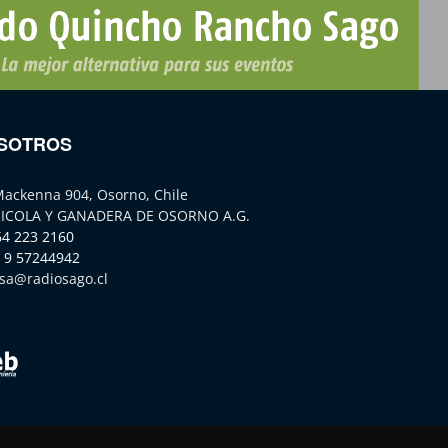
SOTROS
Mackenna 904, Osorno, Chile
ICOLA Y GANADERA DE OSORNO A.G.
64 223 2160
 9 57244942
sa@radiosago.cl