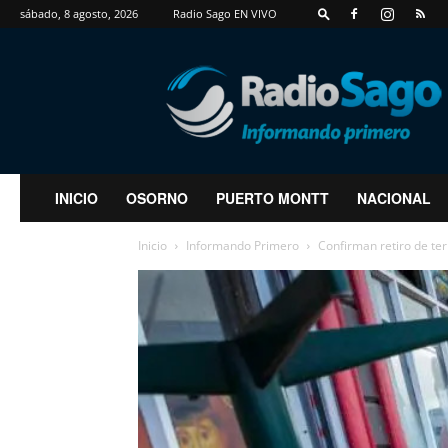
sábado, 8 agosto, 2026
Radio Sago EN VIVO
RadioSago
INICIO
OSORNO
PUERTO MONTT
NACIONAL
Inicio
Informando Primero
Confirman retiro de ter