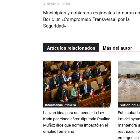
Artículo anterior
Municipios y gobiernos regionales firmaron c
Boric un «Compromiso Transversal por la
Seguridad»
Artículos relacionados
Más del autor
Informando Primero
Noticia del D
Lanzan idea para suspender la Ley
Este sábado 
Karin por cinco años: diputada Paulina
km del bypas
Muñoz dice que norma impactó en el
mantendrá u
empleo femenino
restricción p
emergencia