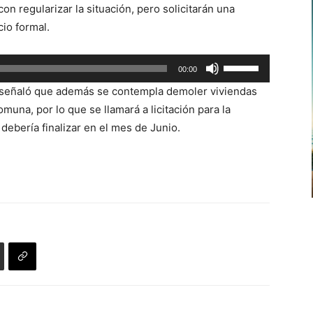
n regularizar la situación, pero solicitarán una
de
cio formal.
flecha
arriba/abajo
Utiliza
00:00
para
las
aumentar
 señaló que además se contempla demoler viviendas
teclas
o
una, por lo que se llamará a licitación para la
de
disminuir
debería finalizar en el mes de Junio.
flecha
el
arriba/abajo
volumen.
para
aumentar
o
disminuir
el
volumen.