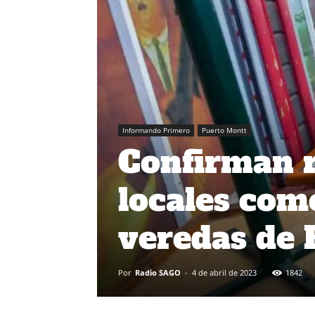
Informando Primero
Puerto Montt
Confirman r
locales com
veredas de 
Por
Radio SAGO
-
4 de abril de 2023
1842