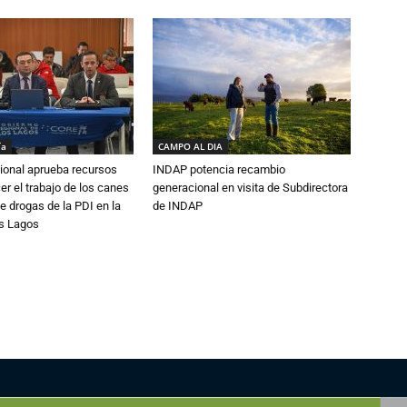
ía
CAMPO AL DIA
ional aprueba recursos
INDAP potencia recambio
er el trabajo de los canes
generacional en visita de Subdirectora
e drogas de la PDI en la
de INDAP
os Lagos