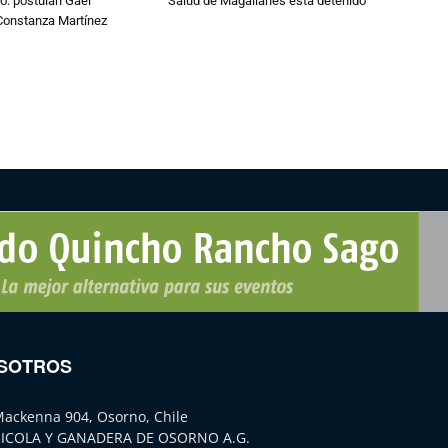
o: postulan Gael
Salud de Magallanes está detenido
onstanza Martínez
SOTROS
Mackenna 904, Osorno, Chile
ICOLA Y GANADERA DE OSORNO A.G.