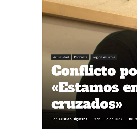
Actualidad
Podcasts
Región Acuícola
Conflicto p
«Estamos en
cruzados»
Por
Cristian Higueras
-
19 de julio de 2023
2