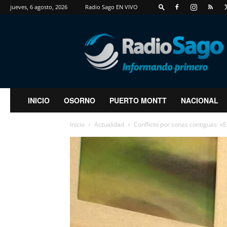
jueves, 6 agosto, 2026
Radio Sago EN VIVO
RadioSago
INICIO
OSORNO
PUERTO MONTT
NACIONAL
Inicio
Actualidad
Conflicto por zonas contiguas: «