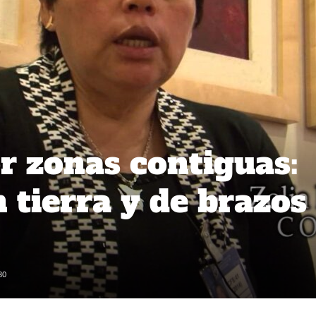
or zonas contiguas:
 tierra y de brazos
80