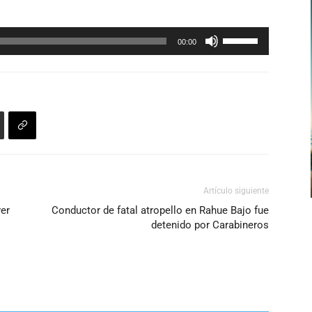
Utiliza
00:00
las
teclas
de
flecha
arriba/abajo
para
aumentar
o
Artículo siguiente
disminuir
er
Conductor de fatal atropello en Rahue Bajo fue
el
detenido por Carabineros
volumen.