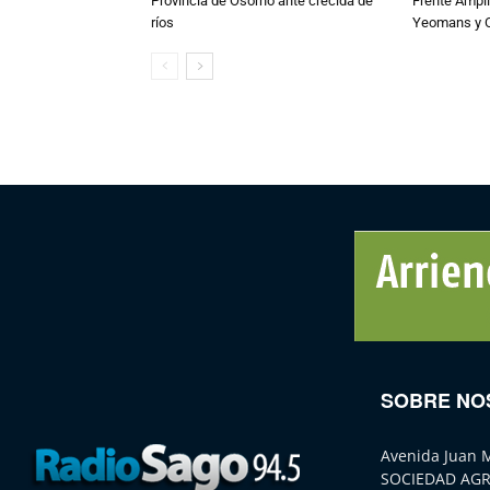
Provincia de Osorno ante crecida de
Frente Ampli
ríos
Yeomans y C
SOBRE NO
Avenida Juan 
SOCIEDAD AGR