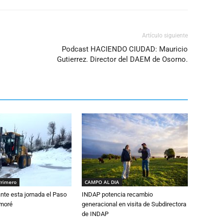
el
volumen.
Artículo siguiente
Podcast HACIENDO CIUDAD: Mauricio
Gutierrez. Director del DAEM de Osorno.
Primero
CAMPO AL DIA
nte esta jornada el Paso
INDAP potencia recambio
amoré
generacional en visita de Subdirectora
de INDAP