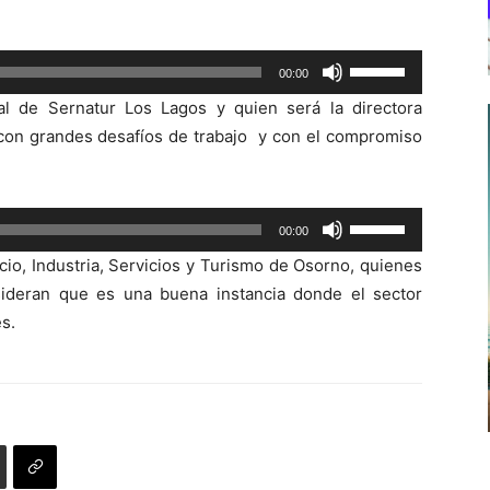
Utiliza
00:00
las
al de Sernatur Los Lagos y quien será la directora
teclas
 con grandes desafíos de trabajo y con el compromiso
de
flecha
arriba/abajo
Utiliza
00:00
para
las
aumentar
o, Industria, Servicios y Turismo de Osorno, quienes
teclas
o
nsideran que es una buena instancia donde el sector
de
disminuir
s.
flecha
el
arriba/abajo
volumen.
para
aumentar
o
disminuir