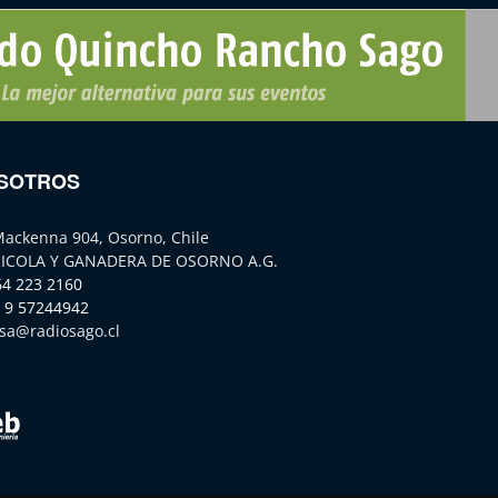
SOTROS
Mackenna 904, Osorno, Chile
ICOLA Y GANADERA DE OSORNO A.G.
64 223 2160
 9 57244942
sa@radiosago.cl