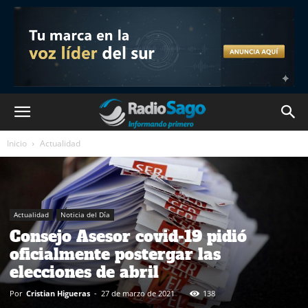
Inicio
Actualidad
Actualidad
Noticia del Día
Consejo Asesor covid-19 pidió
oficialmente postergar las
elecciones de abril
Por
Cristian Higueras
-
27 de marzo de 2021
138