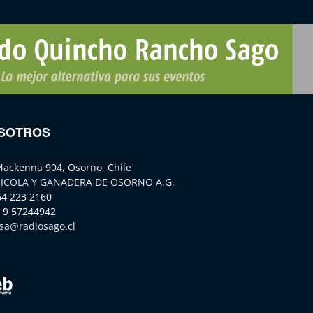
SOTROS
Mackenna 904, Osorno, Chile
ICOLA Y GANADERA DE OSORNO A.G.
64 223 2160
 9 57244942
sa@radiosago.cl