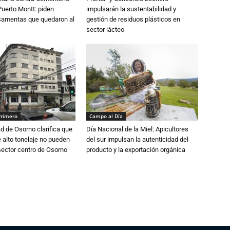
Puerto Montt: piden
impulsarán la sustentabilidad y
osamentas que quedaron al
gestión de residuos plásticos en
sector lácteo
Primero
Campo al Día
d de Osorno clarifica que
Día Nacional de la Miel: Apicultores
alto tonelaje no pueden
del sur impulsan la autenticidad del
 sector centro de Osorno
producto y la exportación orgánica