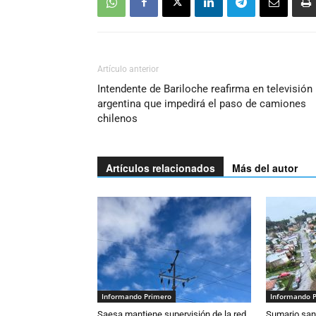
Artículo anterior
Intendente de Bariloche reafirma en televisión
argentina que impedirá el paso de camiones
chilenos
Artículos relacionados
Más del autor
Informando Primero
Informando 
Saesa mantiene supervisión de la red
Sumario sani