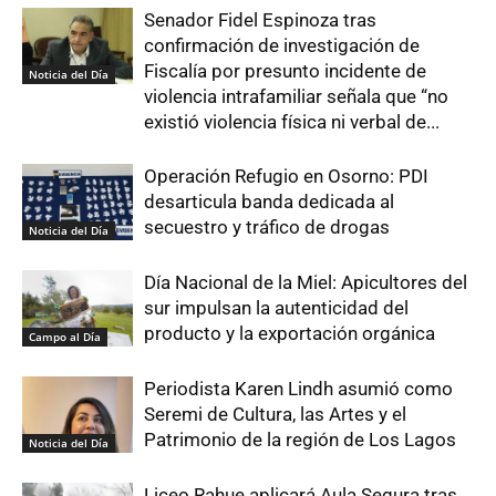
Senador Fidel Espinoza tras
confirmación de investigación de
Fiscalía por presunto incidente de
Noticia del Día
violencia intrafamiliar señala que “no
existió violencia física ni verbal de...
Operación Refugio en Osorno: PDI
desarticula banda dedicada al
secuestro y tráfico de drogas
Noticia del Día
Día Nacional de la Miel: Apicultores del
sur impulsan la autenticidad del
producto y la exportación orgánica
Campo al Día
Periodista Karen Lindh asumió como
Seremi de Cultura, las Artes y el
Patrimonio de la región de Los Lagos
Noticia del Día
Liceo Rahue aplicará Aula Segura tras