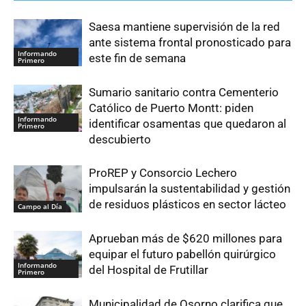
Saesa mantiene supervisión de la red
ante sistema frontal pronosticado para
Informando
este fin de semana
Primero
Sumario sanitario contra Cementerio
Católico de Puerto Montt: piden
Informando
identificar osamentas que quedaron al
Primero
descubierto
ProREP y Consorcio Lechero
impulsarán la sustentabilidad y gestión
de residuos plásticos en sector lácteo
Campo al Día
Aprueban más de $620 millones para
equipar el futuro pabellón quirúrgico
Informando
del Hospital de Frutillar
Primero
Municipalidad de Osorno clarifica que