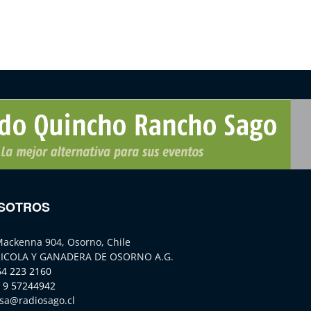
SOTROS
Mackenna 904, Osorno, Chile
ICOLA Y GANADERA DE OSORNO A.G.
64 223 2160
 9 57244942
sa@radiosago.cl