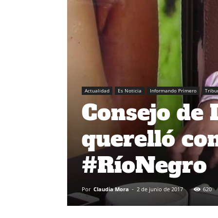
Actualidad
Es Noticia
Informando Primero
Tribu
Consejo de 
querelló co
#RíoNegro
Por
Claudia Mora
-
2 de junio de 2017
620