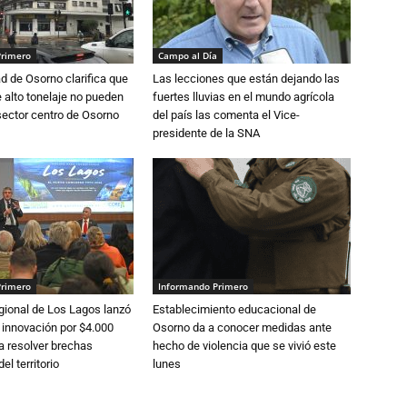
Primero
Campo al Día
d de Osorno clarifica que
Las lecciones que están dejando las
alto tonelaje no pueden
fuertes lluvias en el mundo agrícola
 sector centro de Osorno
del país las comenta el Vice-
presidente de la SNA
Primero
Informando Primero
gional de Los Lagos lanzó
Establecimiento educacional de
 innovación por $4.000
Osorno da a conocer medidas ante
a resolver brechas
hecho de violencia que se vivió este
el territorio
lunes