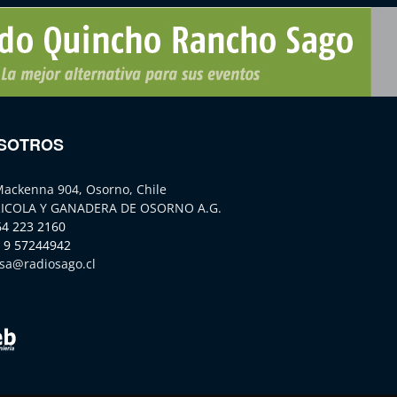
SOTROS
Mackenna 904, Osorno, Chile
ICOLA Y GANADERA DE OSORNO A.G.
64 223 2160
 9 57244942
sa@radiosago.cl