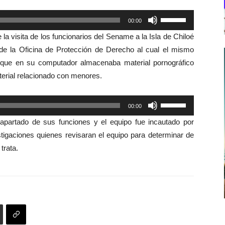
Utiliza
00:00
las
la visita de los funcionarios del Sename a la Isla de Chiloé
teclas
 de la Oficina de Protección de Derecho al cual el mismo
de
 que en su computador almacenaba material pornográfico
flecha
terial relacionado con menores.
arriba/abajo
para
Utiliza
00:00
aumentar
las
o
 apartado de sus funciones y el equipo fue incautado por
teclas
disminuir
stigaciones quienes revisaran el equipo para determinar de
de
el
trata.
flecha
volumen.
arriba/abajo
para
aumentar
o
disminuir