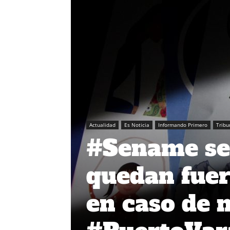
Actualidad
Es Noticia
Informando Primero
Tribu
#Sename se 
quedan fuer
en caso de 