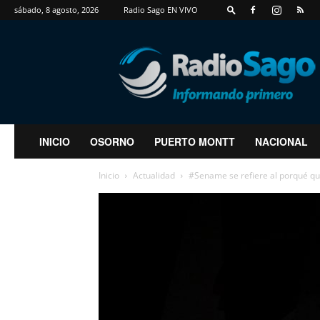
sábado, 8 agosto, 2026
Radio Sago EN VIVO
RadioSago
INICIO
OSORNO
PUERTO MONTT
NACIONAL
Inicio
Actualidad
#Sename se refiere al porqué qu