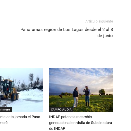
el
volumen.
Artículo siguiente
Panoramas región de Los Lagos desde el 2 al 8
de junio
Primero
CAMPO AL DIA
nte esta jornada el Paso
INDAP potencia recambio
amoré
generacional en visita de Subdirectora
de INDAP