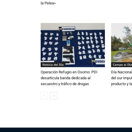
la Pelea»
Noticia del Día
Campo al Día
Operación Refugio en Osorno: PDI
Día Nacional
desarticula banda dedicada al
del sur impu
secuestro y tráfico de drogas
producto y l