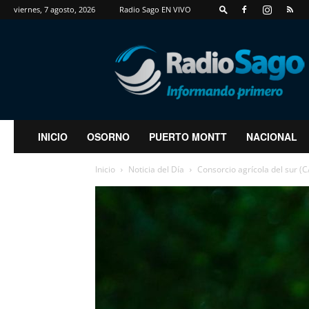
viernes, 7 agosto, 2026
Radio Sago EN VIVO
RadioSago
INICIO
OSORNO
PUERTO MONTT
NACIONAL
Inicio
Noticia del Día
Consorcio agrícola del sur (C