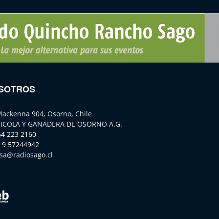
SOTROS
Mackenna 904, Osorno, Chile
ICOLA Y GANADERA DE OSORNO A.G.
64 223 2160
 9 57244942
sa@radiosago.cl