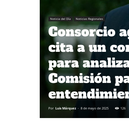
Noticia del Día
Noticias Regionales
Consorcio a
cita a un co
para analiz
Comisión par
entendimie
Por
Luis Márquez
-
8 de mayo de 2025
126