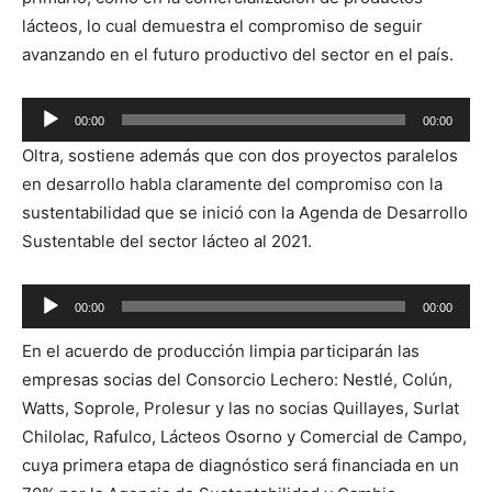
lácteos, lo cual demuestra el compromiso de seguir
avanzando en el futuro productivo del sector en el país.
Reproductor
00:00
00:00
de
Oltra, sostiene además que con dos proyectos paralelos
audio
en desarrollo habla claramente del compromiso con la
sustentabilidad que se inició con la Agenda de Desarrollo
Sustentable del sector lácteo al 2021.
Reproductor
00:00
00:00
de
En el acuerdo de producción limpia participarán las
audio
empresas socias del Consorcio Lechero: Nestlé, Colún,
Watts, Soprole, Prolesur y las no socias Quillayes, Surlat
Chilolac, Rafulco, Lácteos Osorno y Comercial de Campo,
cuya primera etapa de diagnóstico será financiada en un