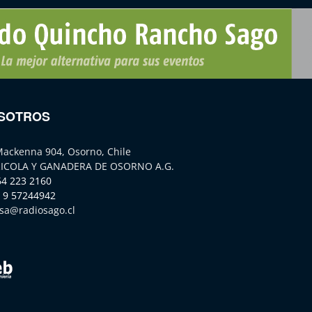
SOTROS
Mackenna 904, Osorno, Chile
ICOLA Y GANADERA DE OSORNO A.G.
64 223 2160
 9 57244942
sa@radiosago.cl