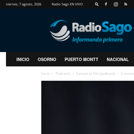
viernes, 7 agosto, 2026
Radio Sago EN VIVO
RadioSago
INICIO
OSORNO
PUERTO MONTT
NACIONAL
Inicio
Podcasts
Campo al Día (podcast)
Consorc