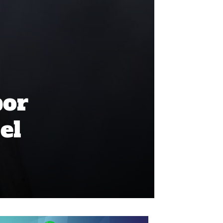
por
el