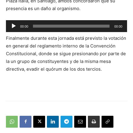
Plaza Italia, en Santiago, ambos concordaron que su
presencia es un daño al organismo.
Reproductor
00:00
00:00
de
Finalmente durante esta jornada está previsto la votación
audio
en general del reglamento interno de la Convención
Constitucional, donde se sigue presionando por parte de
la un grupo de constituyentes y de la misma mesa
directiva, evadir el quórum de los dos tercios.