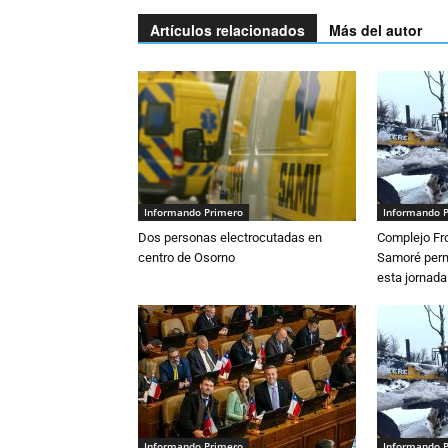
Artículos relacionados
Más del autor
Informando Primero
Informando 
Dos personas electrocutadas en
Complejo Fro
centro de Osorno
Samoré perm
esta jornada
Informando Primero
Informando 