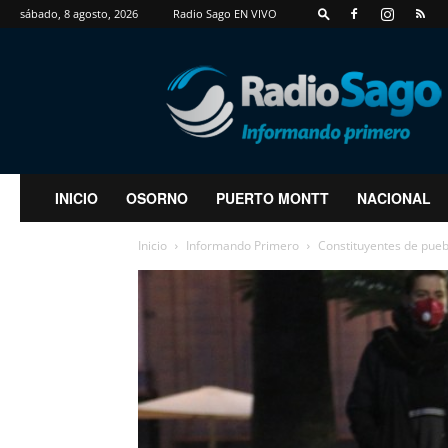
sábado, 8 agosto, 2026
Radio Sago EN VIVO
RadioSago
INICIO
OSORNO
PUERTO MONTT
NACIONAL
Inicio
Informando Primero
Constituyentes de puebl