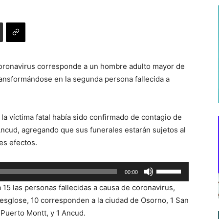
 coronavirus corresponde a un hombre adulto mayor de
ransformándose en la segunda persona fallecida a
 la víctima fatal había sido confirmado de contagio de
 Ancud, agregando que sus funerales estarán sujetos al
es efectos.
Utiliza
00:00
las
a 15 las personas fallecidas a causa de coronavirus,
teclas
esglose, 10 corresponden a la ciudad de Osorno, 1 San
de
 Puerto Montt, y 1 Ancud.
flecha