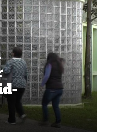
s
r
id-