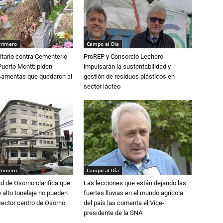
Primero
Campo al Día
tario contra Cementerio
ProREP y Consorcio Lechero
Puerto Montt: piden
impulsarán la sustentabilidad y
osamentas que quedaron al
gestión de residuos plásticos en
sector lácteo
Primero
Campo al Día
d de Osorno clarifica que
Las lecciones que están dejando las
alto tonelaje no pueden
fuertes lluvias en el mundo agrícola
 sector centro de Osorno
del país las comenta el Vice-
presidente de la SNA