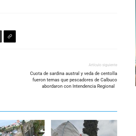
arriba/abajo
para
aumentar
o
disminuir
el
volumen.
Artículo siguiente
Cuota de sardina austral y veda de centolla
fueron temas que pescadores de Calbuco
abordaron con Intendencia Regional