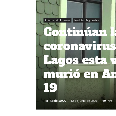
Informando Primero
Noticias Regionales
Continúan l
coronavirus
Lagos esta 
murió en An
19
Por
Radio SAGO
-
12 de junio de 2020
793