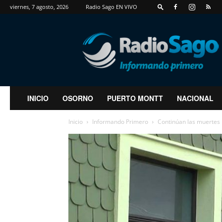
viernes, 7 agosto, 2026
Radio Sago EN VIVO
RadioSago
INICIO
OSORNO
PUERTO MONTT
NACIONAL
Inicio
Informando Primero
Continúan las muertes p