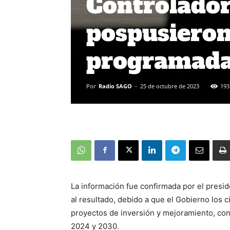
Controlador
pospusieron
programada 
Por
Radio SAGO
-
25 de octubre de 2023
193
La información fue confirmada por el presid
al resultado, debido a que el Gobierno los 
proyectos de inversión y mejoramiento, con
2024 y 2030.