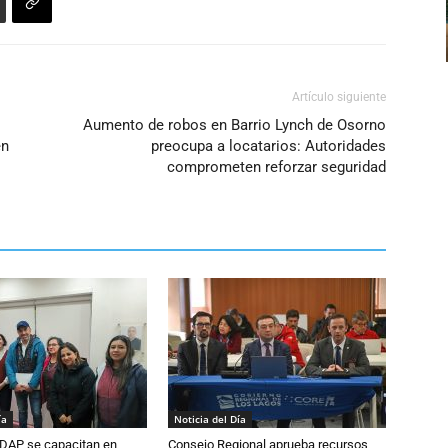
Artículo siguiente
Aumento de robos en Barrio Lynch de Osorno
en
preocupa a locatarios: Autoridades
comprometen reforzar seguridad
ía
Noticia del Día
DAP se capacitan en
Consejo Regional aprueba recursos