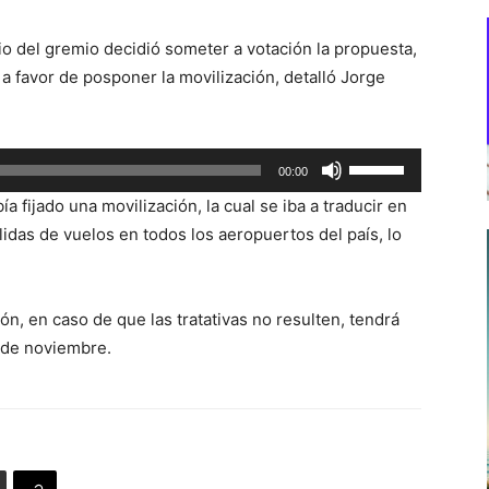
rio del gremio decidió someter a votación la propuesta,
 a favor de posponer la movilización, detalló Jorge
Utiliza
00:00
las
 fijado una movilización, la cual se iba a traducir en
teclas
lidas de vuelos en todos los aeropuertos del país, lo
de
flecha
arriba/abajo
ión, en caso de que las tratativas no resulten, tendrá
para
 de noviembre.
aumentar
o
disminuir
el
volumen.