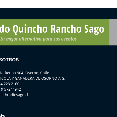
SOTROS
Mackenna 904, Osorno, Chile
ICOLA Y GANADERA DE OSORNO A.G.
64 223 2160
 9 57244942
sa@radiosago.cl