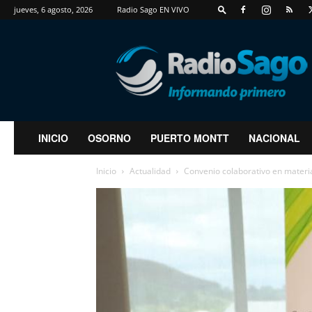
jueves, 6 agosto, 2026
Radio Sago EN VIVO
RadioSago
INICIO
OSORNO
PUERTO MONTT
NACIONAL
Inicio
Actualidad
Convenio colaborativo en materia