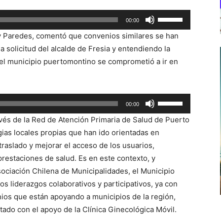
Utiliza
00:00
las
oy Paredes, comentó que convenios similares se han
teclas
a solicitud del alcalde de Fresia y entendiendo la
de
el municipio puertomontino se comprometió a ir en
flecha
arriba/abajo
para
Utiliza
00:00
aumentar
las
o
ravés de la Red de Atención Primaria de Salud de Puerto
teclas
disminuir
gias locales propias que han ido orientadas en
de
el
traslado y mejorar el acceso de los usuarios,
flecha
volumen.
prestaciones de salud. Es en este contexto, y
arriba/abajo
sociación Chilena de Municipalidades, el Municipio
para
los liderazgos colaborativos y participativos, ya con
aumentar
nios que están apoyando a municipios de la región,
o
ado con el apoyo de la Clínica Ginecológica Móvil.
disminuir