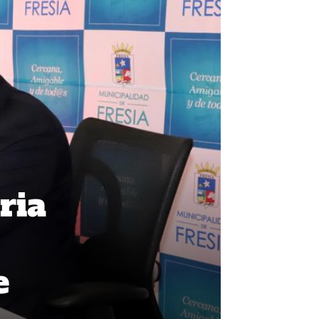
ria
e