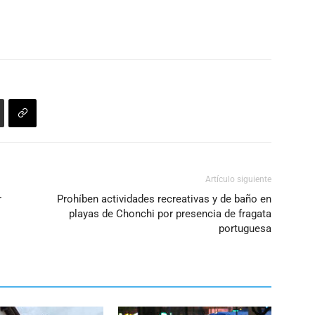
el
volumen.
Artículo siguiente
r
Prohíben actividades recreativas y de baño en
playas de Chonchi por presencia de fragata
portuguesa