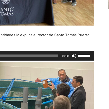
 entidades la explica el rector de Santo Tomás Puerto
Utiliza
00:00
las
teclas
de
flecha
arriba/abajo
para
aumentar
o