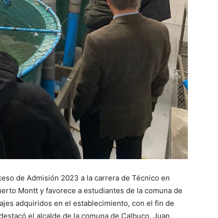
disminuir
el
volumen.
ceso de Admisión 2023 a la carrera de Técnico en
erto Montt y favorece a estudiantes de la comuna de
jes adquiridos en el establecimiento, con el fin de
 destacó el alcalde de la comuna de Calbuco, Juan