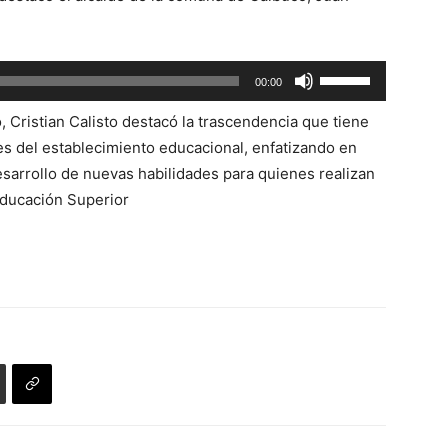
Utiliza
00:00
las
o, Cristian Calisto destacó la trascendencia que tiene
teclas
es del establecimiento educacional, enfatizando en
de
sarrollo de nuevas habilidades para quienes realizan
flecha
Educación Superior
arriba/abajo
para
aumentar
o
disminuir
el
volumen.