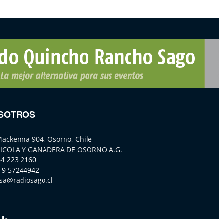
SOTROS
Mackenna 904, Osorno, Chile
ICOLA Y GANADERA DE OSORNO A.G.
64 223 2160
 9 57244942
sa@radiosago.cl