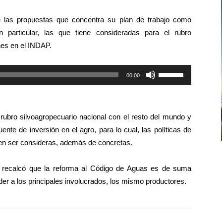
de
e las propuestas que concentra su plan de trabajo como
flecha
 particular, las que tiene consideradas para el rubro
arriba/abajo
nes en el INDAP.
para
aumentar
Utiliza
00:00
o
las
disminuir
teclas
el
de
volumen.
rubro silvoagropecuario nacional con el resto del mundo y
flecha
nte de inversión en el agro, para lo cual, las políticas de
arriba/abajo
en ser consideras, además de concretas.
para
aumentar
st recalcó que la reforma al Código de Aguas es de suma
o
der a los principales involucrados, los mismo productores.
disminuir
el
volumen.