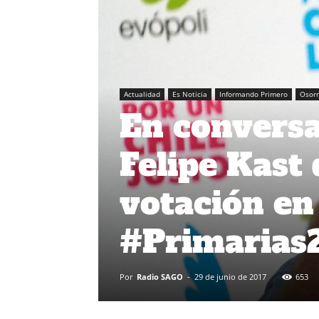
Actualidad
Es Noticia
Informando Primero
Osor
En conversa
Felipe Kast 
votación en
#Primarias
Por
Radio SAGO
-
29 de junio de 2017
653