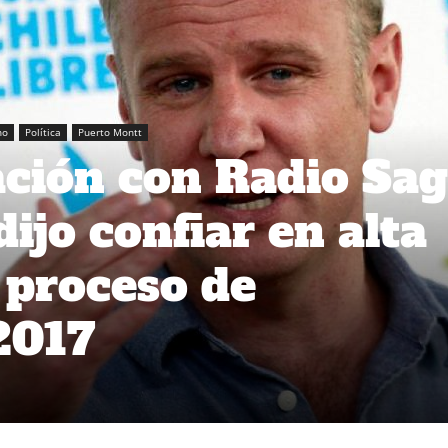
no
Política
Puerto Montt
ción con Radio Sa
dijo confiar en alta
 proceso de
2017