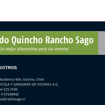
SOTROS
Mackenna 904, Osorno, Chile
ICOLA Y GANADERA DE OSORNO A.G.
64 223 2160
 9 57244942
sa@radiosago.cl