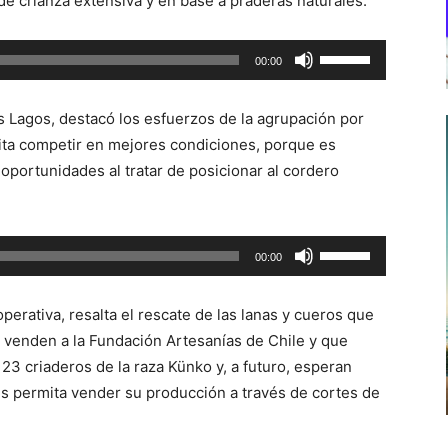
de crianza extensiva y en base a praderas naturales.
Utiliza
00:00
las
teclas
s Lagos, destacó los esfuerzos de la agrupación por
de
ita competir en mejores condiciones, porque es
flecha
oportunidades al tratar de posicionar al cordero
arriba/abajo
para
aumentar
Utiliza
00:00
o
las
disminuir
teclas
el
perativa, resalta el rescate de las lanas y cueros que
de
volumen.
venden a la Fundación Artesanías de Chile y que
flecha
3 criaderos de la raza Künko y, a futuro, esperan
arriba/abajo
es permita vender su producción a través de cortes de
para
aumentar