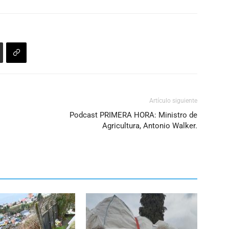
o
disminuir
el
volumen.
Artículo siguiente
Podcast PRIMERA HORA: Ministro de
Agricultura, Antonio Walker.