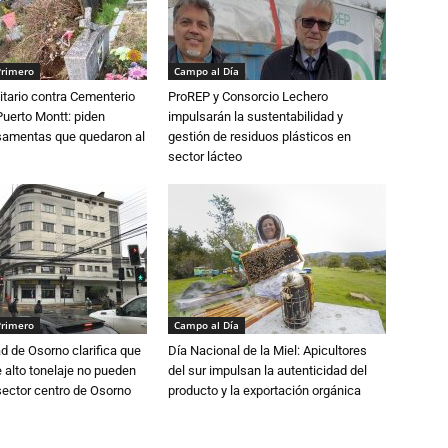
Primero
Campo al Día
tario contra Cementerio
ProREP y Consorcio Lechero
Puerto Montt: piden
impulsarán la sustentabilidad y
osamentas que quedaron al
gestión de residuos plásticos en
sector lácteo
Primero
Campo al Día
d de Osorno clarifica que
Día Nacional de la Miel: Apicultores
alto tonelaje no pueden
del sur impulsan la autenticidad del
 sector centro de Osorno
producto y la exportación orgánica