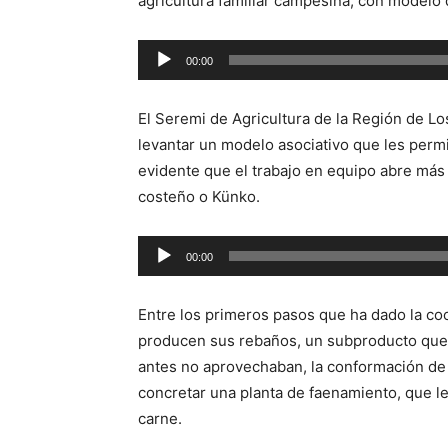
agricultura familiar campesina, con modelo 
00:00
Reproductor
de
El Seremi de Agricultura de la Región de Lo
audio
levantar un modelo asociativo que les perm
evidente que el trabajo en equipo abre más 
costeño o Künko.
Reproductor
00:00
de
audio
Entre los primeros pasos que ha dado la coo
producen sus rebaños, un subproducto que 
antes no aprovechaban, la conformación de 2
concretar una planta de faenamiento, que l
carne.