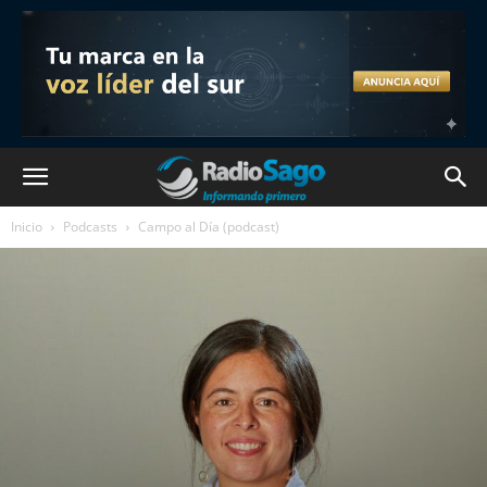
Inicio
Podcasts
Campo al Día (podcast)