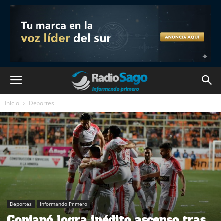
Inicio
Deportes
Deportes
Informando Primero
Copiapó logra inédito ascenso tras