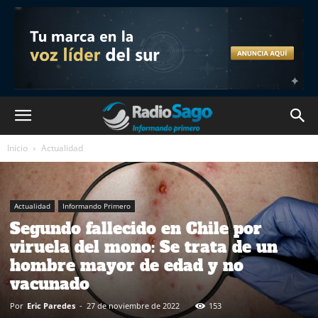
Inicio
Actualidad
Actualidad
Informando Primero
Segundo fallecido en Chile por
viruela del mono: Se trata de un
hombre mayor de edad y no
vacunado
Por
Eric Paredes
-
27 de noviembre de 2022
153