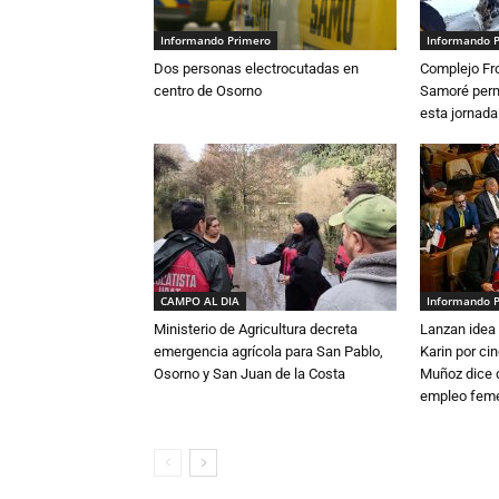
Informando Primero
Informando 
Dos personas electrocutadas en
Complejo Fro
centro de Osorno
Samoré perm
esta jornada
CAMPO AL DIA
Informando 
Ministerio de Agricultura decreta
Lanzan idea 
emergencia agrícola para San Pablo,
Karin por ci
Osorno y San Juan de la Costa
Muñoz dice 
empleo fem