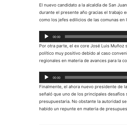
El nuevo candidato a la alcaldía de San Juan
durante el presente año gracias el trabajo 
como los jefes edilicios de las comunas en l
Reproductor
00:00
de
Por otra parte, el ex core José Luis Muñoz
audio
político muy positivo debido al caso conven
regionales en materia de avances para la c
Reproductor
00:00
de
Finalmente, el ahora nuevo presidente de l
audio
señaló que uno de los principales desafíos
presupuestaria. No obstante la autoridad señ
habido un repunte en materia de presupues