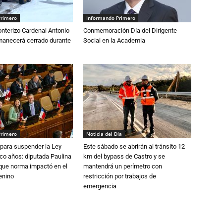
Primero
Informando Primero
nterizo Cardenal Antonio
Conmemoración Día del Dirigente
anecerá cerrado durante
Social en la Academia
Primero
Noticia del Día
para suspender la Ley
Este sábado se abrirán al tránsito 12
nco años: diputada Paulina
km del bypass de Castro y se
que norma impactó en el
mantendrá un perímetro con
enino
restricción por trabajos de
emergencia