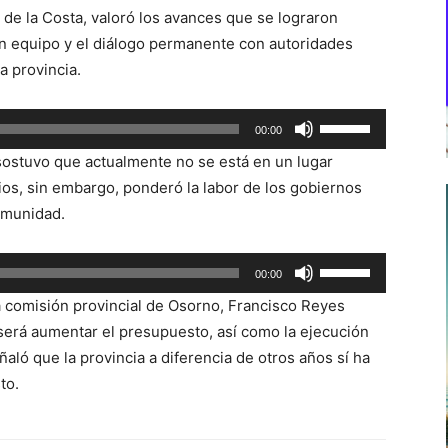
 de la Costa, valoró los avances que se lograron
en equipo y el diálogo permanente con autoridades
a provincia.
Utiliza
00:00
las
 sostuvo que actualmente no se está en un lugar
teclas
ios, sin embargo, ponderó la labor de los gobiernos
de
omunidad.
flecha
arriba/abajo
Utiliza
00:00
para
las
aumentar
a comisión provincial de Osorno, Francisco Reyes
teclas
o
 será aumentar el presupuesto, así como la ejecución
de
disminuir
aló que la provincia a diferencia de otros años sí ha
flecha
el
to.
arriba/abajo
volumen.
para
aumentar