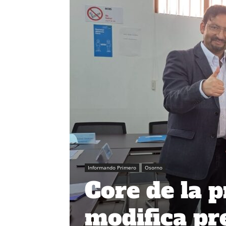
Informando Primero
Osorno
Core de la 
modifica pr