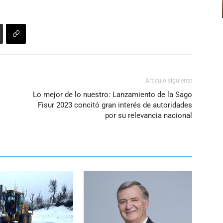
o
disminuir
el
volumen.
Artículo siguiente
Lo mejor de lo nuestro: Lanzamiento de la Sago
Fisur 2023 concitó gran interés de autoridades
por su relevancia nacional