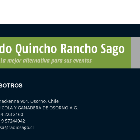
SOTROS
Mackenna 904, Osorno, Chile
ICOLA Y GANADERA DE OSORNO A.G.
64 223 2160
 9 57244942
sa@radiosago.cl