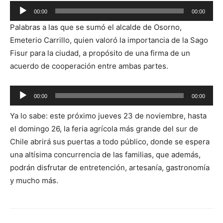
Reproductor
00:00
00:00
de
Palabras a las que se sumó el alcalde de Osorno,
audio
Emeterio Carrillo, quien valoró la importancia de la Sago
Fisur para la ciudad, a propósito de una firma de un
acuerdo de cooperación entre ambas partes.
Reproductor
00:00
00:00
de
Ya lo sabe: este próximo jueves 23 de noviembre, hasta
audio
el domingo 26, la feria agrícola más grande del sur de
Chile abrirá sus puertas a todo público, donde se espera
una altísima concurrencia de las familias, que además,
podrán disfrutar de entretención, artesanía, gastronomía
y mucho más.