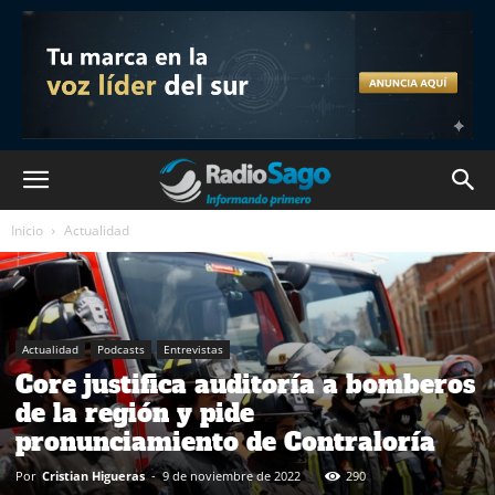
Inicio
Actualidad
Actualidad
Podcasts
Entrevistas
Core justifica auditoría a bomberos
de la región y pide
pronunciamiento de Contraloría
Por
Cristian Higueras
-
9 de noviembre de 2022
290