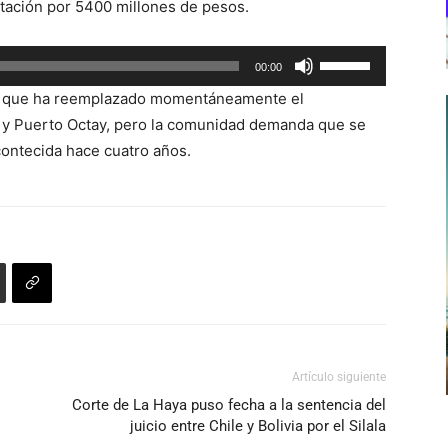
citación por 5400 millones de pesos.
Utiliza
00:00
las
o que ha reemplazado momentáneamente el
teclas
 y Puerto Octay, pero la comunidad demanda que se
de
acontecida hace cuatro años.
flecha
arriba/abajo
para
aumentar
o
disminuir
el
volumen.
Artículo siguiente
s
Corte de La Haya puso fecha a la sentencia del
juicio entre Chile y Bolivia por el Silala