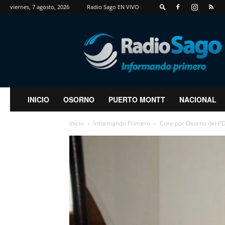
viernes, 7 agosto, 2026
Radio Sago EN VIVO
RadioSago
INICIO
OSORNO
PUERTO MONTT
NACIONAL
Inicio
Informando Primero
Core por Osorno del PDG