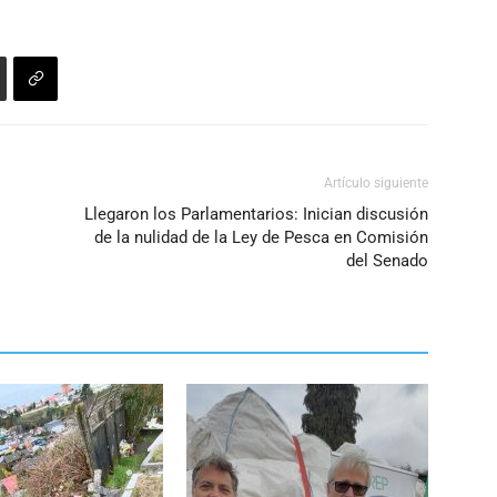
para
volumen.
aumentar
o
disminuir
el
volumen.
Artículo siguiente
Llegaron los Parlamentarios: Inician discusión
de la nulidad de la Ley de Pesca en Comisión
del Senado