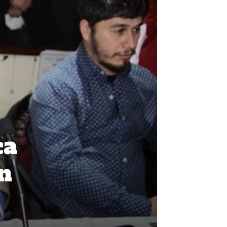
ca
ón