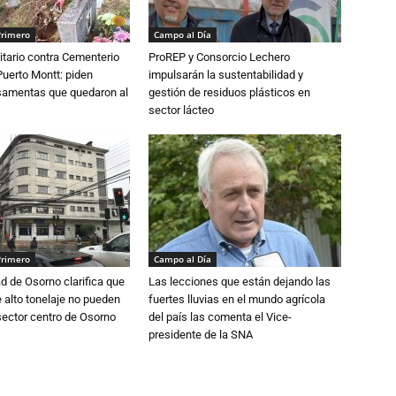
Primero
Campo al Día
tario contra Cementerio
ProREP y Consorcio Lechero
Puerto Montt: piden
impulsarán la sustentabilidad y
osamentas que quedaron al
gestión de residuos plásticos en
sector lácteo
Primero
Campo al Día
d de Osorno clarifica que
Las lecciones que están dejando las
alto tonelaje no pueden
fuertes lluvias en el mundo agrícola
 sector centro de Osorno
del país las comenta el Vice-
presidente de la SNA