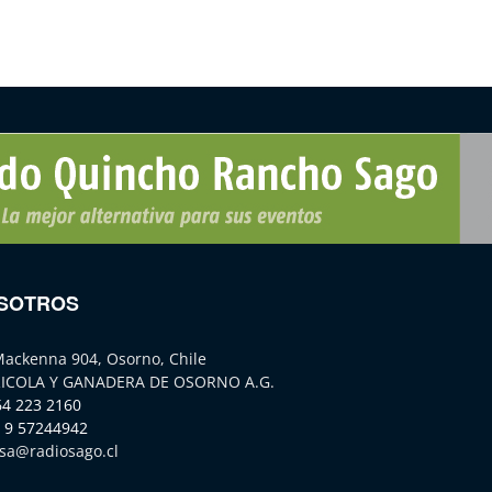
SOTROS
Mackenna 904, Osorno, Chile
ICOLA Y GANADERA DE OSORNO A.G.
64 223 2160
 9 57244942
sa@radiosago.cl