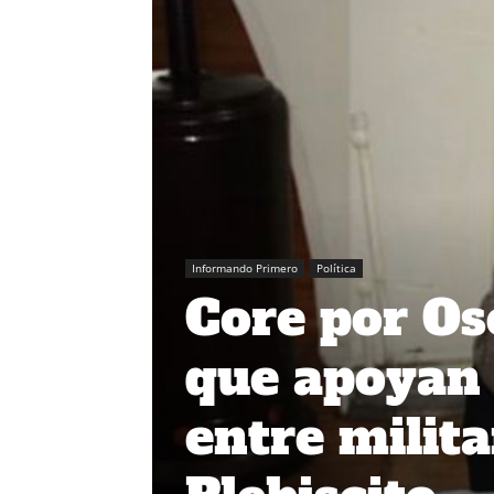
Informando Primero
Política
Core por Os
que apoyan 
entre milita