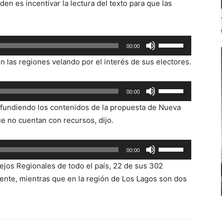
den es incentivar la lectura del texto para que las
Utiliza
00:00
las
n las regiones velando por el interés de sus electores.
teclas
de
Utiliza
00:00
flecha
las
arriba/abajo
ifundiendo los contenidos de la propuesta de Nueva
teclas
para
ue no cuentan con recursos, dijo.
de
aumentar
flecha
o
Utiliza
00:00
arriba/abajo
disminuir
las
para
ejos Regionales de todo el país, 22 de sus 302
el
teclas
aumentar
Gente, mientras que en la región de Los Lagos son dos
volumen.
de
o
flecha
disminuir
arriba/abajo
el