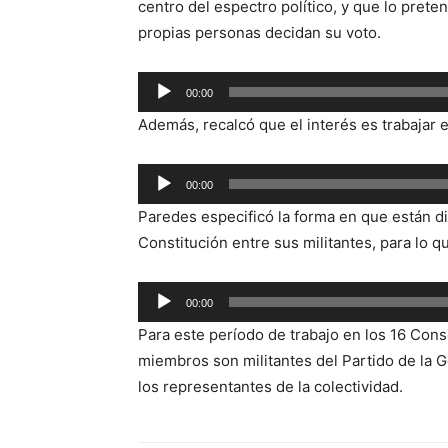
centro del espectro político, y que lo preten
propias personas decidan su voto.
Reproductor
00:00
de
Además, recalcó que el interés es trabajar e
audio
Reproductor
00:00
de
Paredes especificó la forma en que están d
audio
Constitución entre sus militantes, para lo q
Reproductor
00:00
de
Para este período de trabajo en los 16 Cons
audio
miembros son militantes del Partido de la 
los representantes de la colectividad.