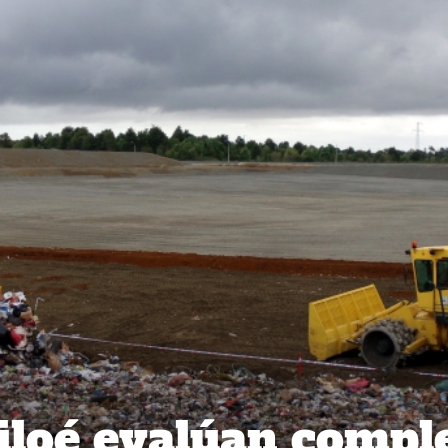
iloé evalúan compl