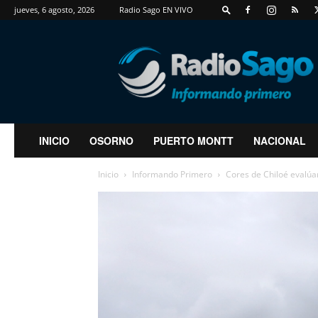
jueves, 6 agosto, 2026
Radio Sago EN VIVO
RadioSago
INICIO
OSORNO
PUERTO MONTT
NACIONAL
Inicio
Informando Primero
Cores de Chiloé evalúa