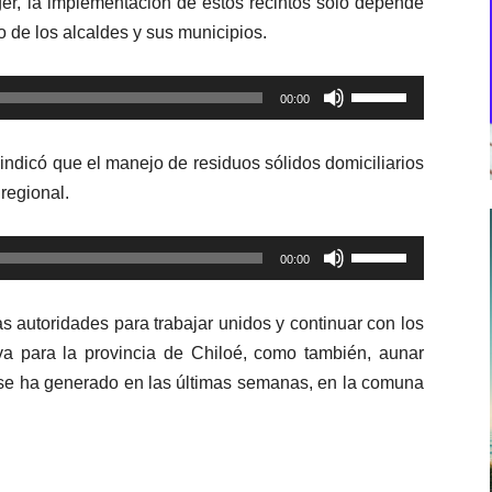
er, la implementación de estos recintos solo depende
o de los alcaldes y sus municipios.
Utiliza
00:00
las
teclas
indicó que el manejo de residuos sólidos domiciliarios
de
regional.
flecha
arriba/abajo
Utiliza
para
00:00
las
aumentar
teclas
o
s autoridades para trabajar unidos y continuar con los
de
disminuir
tiva para la provincia de Chiloé, como también, aunar
flecha
el
 se ha generado en las últimas semanas, en la comuna
arriba/abajo
volumen.
para
aumentar
o