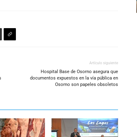
disminuir
el
volumen.
Artículo siguiente
Hospital Base de Osorno asegura que
s
documentos expuestos en la vía pública en
Osorno son papeles obsoletos