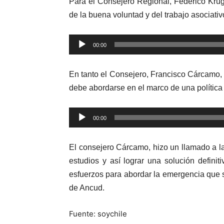
Para el Consejero Regional, Federico Krug
de la buena voluntad y del trabajo asociativ
Reproductor
00:00
de
audio
En tanto el Consejero, Francisco Cárcamo, 
debe abordarse en el marco de una política 
Reproductor
00:00
de
audio
El consejero Cárcamo, hizo un llamado a la
estudios y así lograr una solución defini
esfuerzos para abordar la emergencia que
de Ancud.
Fuente: soychile