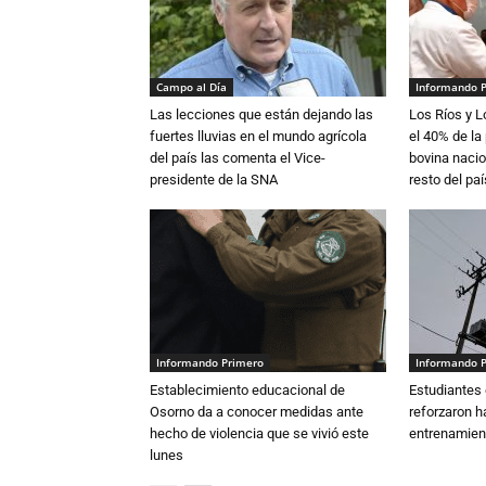
Campo al Día
Informando 
Las lecciones que están dejando las
Los Ríos y 
fuertes lluvias en el mundo agrícola
el 40% de la
del país las comenta el Vice-
bovina nacio
presidente de la SNA
resto del paí
Informando Primero
Informando 
Establecimiento educacional de
Estudiantes 
Osorno da a conocer medidas ante
reforzaron h
hecho de violencia que se vivió este
entrenamien
lunes