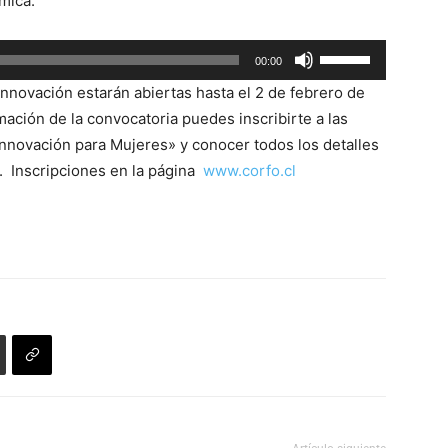
mica.
Utiliza
00:00
las
novación estarán abiertas hasta el 2 de febrero de
teclas
ación de la convocatoria puedes inscribirte a las
de
Innovación para Mujeres» y conocer todos los detalles
flecha
. Inscripciones en la página
www.corfo.cl
arriba/abajo
para
aumentar
o
disminuir
el
volumen.