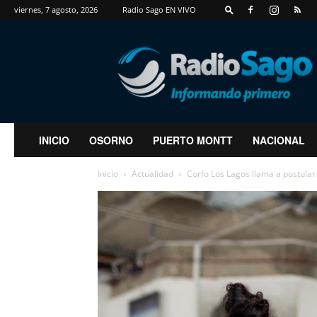
viernes, 7 agosto, 2026
Radio Sago EN VIVO
RadioSago
INICIO
OSORNO
PUERTO MONTT
NACIONAL
Inicio
Actualidad
Corfo Los Lagos llama a postular