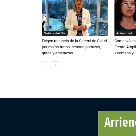
Noticia del Día
Actualidad
Exigen renuncia de la Seremi de Salud
Comenzó cam
por malos tratos: acusan portazos,
Frente Ampli
gritos y amenazas
Yeomans y C