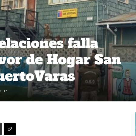
laciones falla
avor de Hogar San
uertoVaras
1512