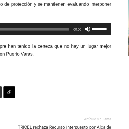
so de protección y se mantienen evaluando interponer
arriba/abajo
para
aumentar
Utiliza
o
00:00
las
disminuir
teclas
el
re han tenido la certeza que no hay un lugar mejor
de
volumen.
en Puerto Varas.
flecha
arriba/abajo
para
aumentar
o
disminuir
el
volumen.
Artículo siguiente
TRICEL rechaza Recurso interpuesto por Alcalde