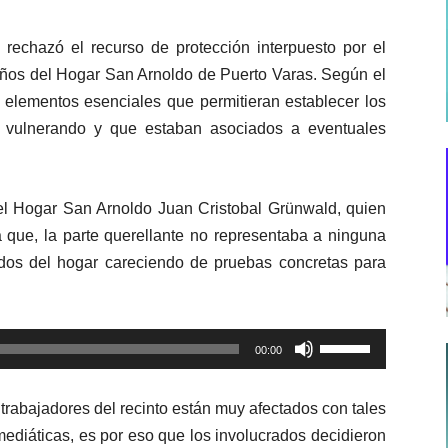
rechazó el recurso de protección interpuesto por el
iños del Hogar San Arnoldo de Puerto Varas. Según el
ía elementos esenciales que permitieran establecer los
n vulnerando y que estaban asociados a eventuales
del Hogar San Arnoldo Juan Cristobal Grünwald, quien
ya que, la parte querellante no representaba a ninguna
dos del hogar careciendo de pruebas concretas para
Utiliza
00:00
las
teclas
trabajadores del recinto están muy afectados con tales
de
diáticas, es por eso que los involucrados decidieron
flecha