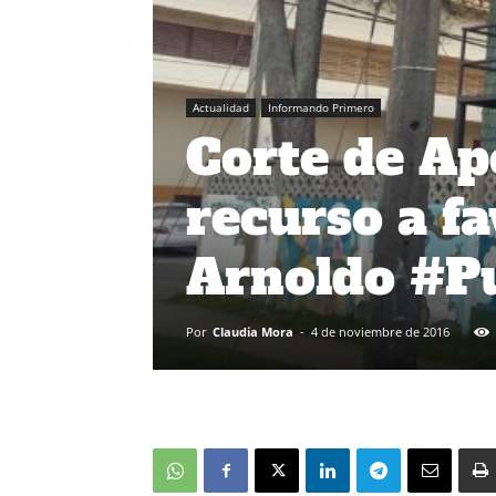
Actualidad
Informando Primero
Corte de Ape
recurso a f
Arnoldo #P
Por
Claudia Mora
-
4 de noviembre de 2016