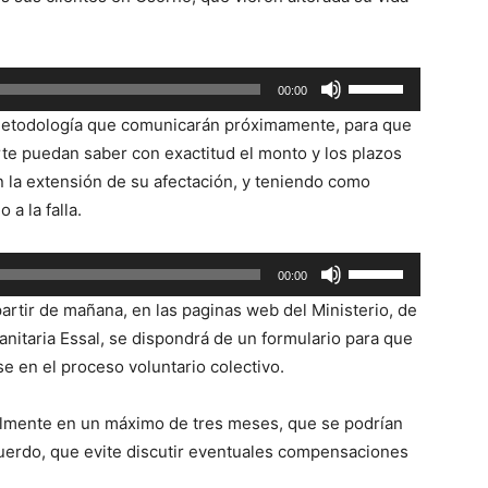
flecha
arriba/abajo
Utiliza
para
00:00
las
aumentar
metodología que comunicarán próximamente, para que
teclas
o
rte puedan saber con exactitud el monto y los plazos
de
disminuir
la extensión de su afectación, y teniendo como
flecha
el
a la falla.
arriba/abajo
volumen.
para
Utiliza
00:00
aumentar
las
o
artir de mañana, en las paginas web del Ministerio, de
teclas
disminuir
nitaria Essal, se dispondrá de un formulario para que
de
el
e en el proceso voluntario colectivo.
flecha
volumen.
arriba/abajo
almente en un máximo de tres meses, que se podrían
para
uerdo, que evite discutir eventuales compensaciones
aumentar