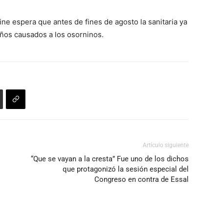
o
disminuir
ne espera que antes de fines de agosto la sanitaria ya
el
años causados a los osorninos.
volumen.
Artículo siguiente
“Que se vayan a la cresta” Fue uno de los dichos
que protagonizó la sesión especial del
Congreso en contra de Essal