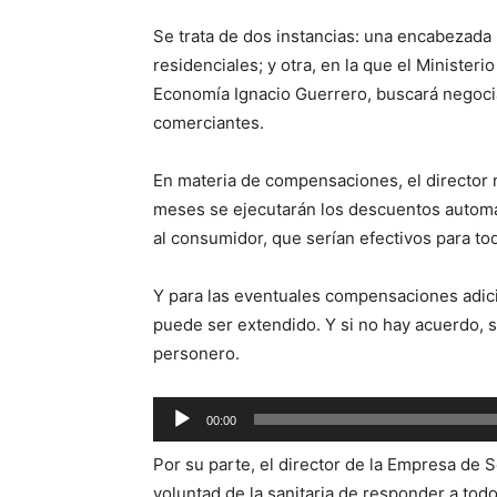
Se trata de dos instancias: una encabezada p
residenciales; y otra, en la que el Ministe
Economía Ignacio Guerrero, buscará negoci
comerciantes.
En materia de compensaciones, el director 
meses se ejecutarán los descuentos automá
al consumidor, que serían efectivos para tod
Y para las eventuales compensaciones adicio
puede ser extendido. Y si no hay acuerdo, s
personero.
Reproductor
00:00
de
Por su parte, el director de la Empresa de S
audio
voluntad de la sanitaria de responder a tod