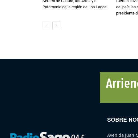
Seremi de Cultura, las Artes y el
fuertes lluv
Patrimonio de la región de Los Lagos
del país las
presidente d
SOBRE NO
Avenida Juan 