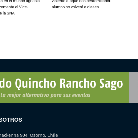
ias en el mundo agrícola
violento ataque con destornillador:
 comenta el Vice-
alumno no volverá a clases
e la SNA
SOTROS
Mackenna 904, Osorno, Chile