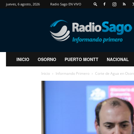
jueves, 6 agosto, 2026
Radio Sago EN VIVO
RadioSago
INICIO
OSORNO
PUERTO MONTT
NACIONAL
Inicio
Informando Primero
Corte de Agua en Osorn