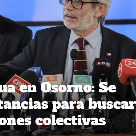
ua en Osorno: Se
stancias para buscar
nes colectivas