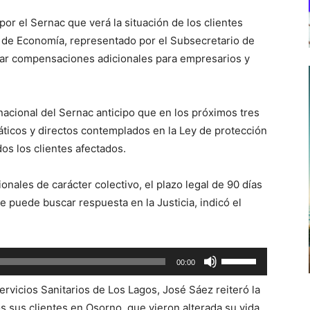
or el Sernac que verá la situación de los clientes
rio de Economía, representado por el Subsecretario de
ar compensaciones adicionales para empresarios y
nacional del Sernac anticipo que en los próximos tres
ticos y directos contemplados en la Ley de protección
os los clientes afectados.
nales de carácter colectivo, el plazo legal de 90 días
e puede buscar respuesta en la Justicia, indicó el
Utiliza
00:00
las
ervicios Sanitarios de Los Lagos, José Sáez reiteró la
teclas
os sus clientes en Osorno, que vieron alterada su vida
de