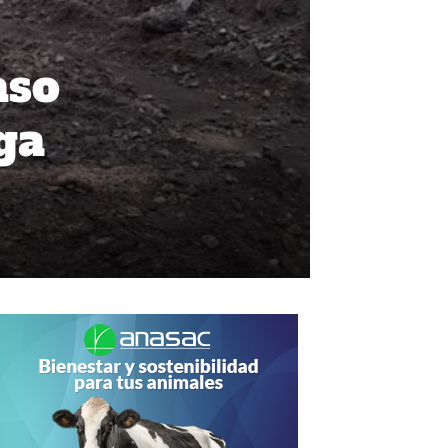
aso
ga