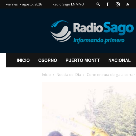
viernes, 7 agosto, 2026
Radio Sago EN VIVO
RadioSago
INICIO
OSORNO
PUERTO MONTT
NACIONAL
Inicio
Noticia del Día
Corte en ruta obliga a cerra