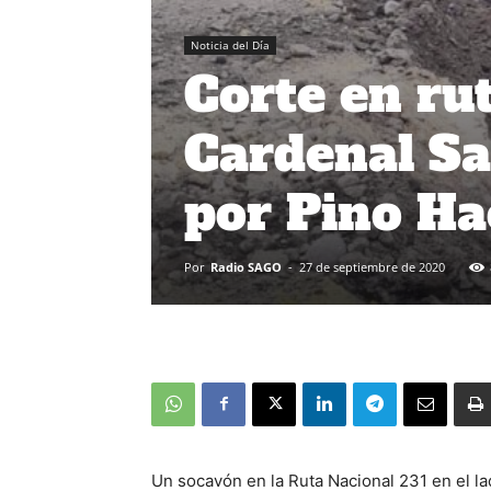
Noticia del Día
Corte en rut
Cardenal Sa
por Pino H
Por
Radio SAGO
-
27 de septiembre de 2020
Un socavón en la Ruta Nacional 231 en el la