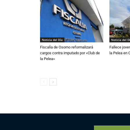
Noticia del Día
Noticia del D
Fiscalía de Osorno reformalizará
Fallece jove
cargos contra imputado por «Club de
la Pelea en 
la Pelea»