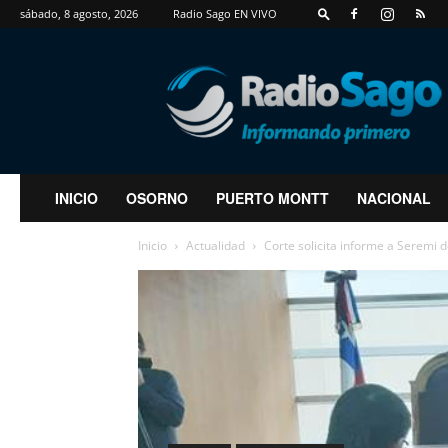
sábado, 8 agosto, 2026
Radio Sago EN VIVO
RadioSago
INICIO
OSORNO
PUERTO MONTT
NACIONAL
Inicio
Actualidad
Corte solicita informe a Seremi 