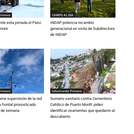
Primero
CAMPO AL DIA
nte esta jornada el Paso
INDAP potencia recambio
amoré
generacional en visita de Subdirectora
de INDAP
Primero
Informando Primero
ne supervisión de la red
Sumario sanitario contra Cementerio
 frontal pronosticado
Católico de Puerto Montt: piden
n de semana
identificar osamentas que quedaron al
descubierto