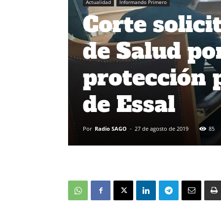
Actualidad
Informando Primero
Corte solic
de Salud po
protección 
de Essal
Por
Radio SAGO
-
27 de agosto de 2019
85