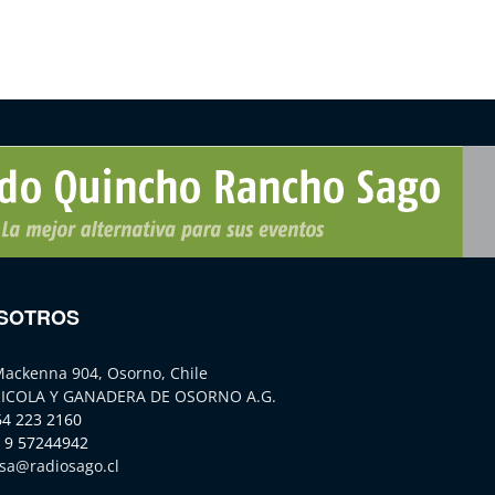
SOTROS
Mackenna 904, Osorno, Chile
ICOLA Y GANADERA DE OSORNO A.G.
64 223 2160
 9 57244942
sa@radiosago.cl