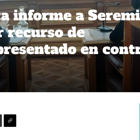
ita informe a Seremi
r recurso de
presentado en cont