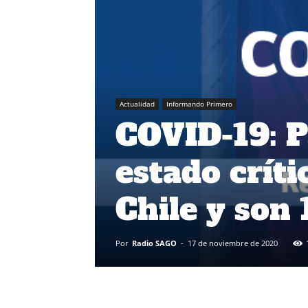
Actualidad
Informando Primero
COVID-19: P
estado crít
Chile y son
Por
Radio SAGO
-
17 de noviembre de 2020