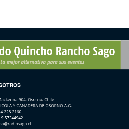
SOTROS
Mackenna 904, Osorno, Chile
ICOLA Y GANADERA DE OSORNO A.G.
64 223 2160
 9 57244942
sa@radiosago.cl