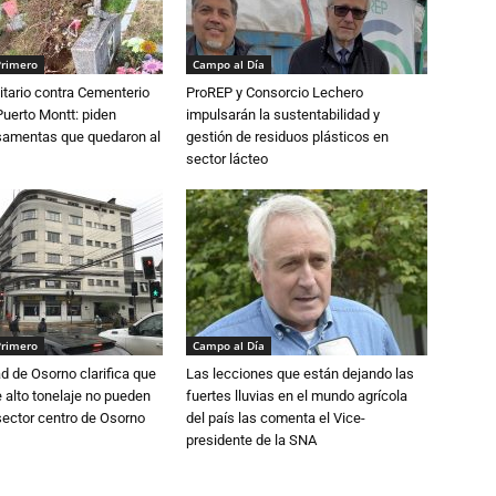
Primero
Campo al Día
tario contra Cementerio
ProREP y Consorcio Lechero
Puerto Montt: piden
impulsarán la sustentabilidad y
osamentas que quedaron al
gestión de residuos plásticos en
sector lácteo
Primero
Campo al Día
d de Osorno clarifica que
Las lecciones que están dejando las
alto tonelaje no pueden
fuertes lluvias en el mundo agrícola
 sector centro de Osorno
del país las comenta el Vice-
presidente de la SNA