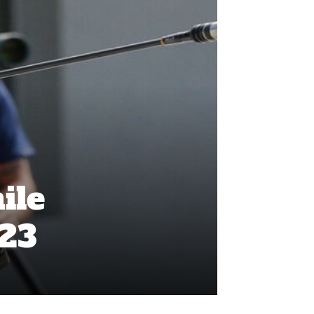
ile
023