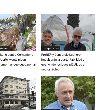
Primero
Campo al Día
tario contra Cementerio
ProREP y Consorcio Lechero
Puerto Montt: piden
impulsarán la sustentabilidad y
osamentas que quedaron al
gestión de residuos plásticos en
sector lácteo