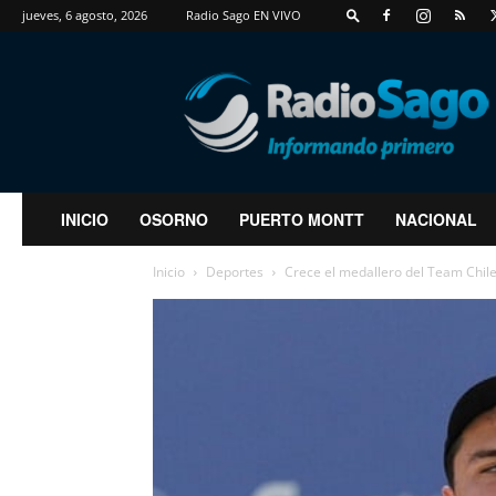
jueves, 6 agosto, 2026
Radio Sago EN VIVO
RadioSago
INICIO
OSORNO
PUERTO MONTT
NACIONAL
Inicio
Deportes
Crece el medallero del Team Chile 