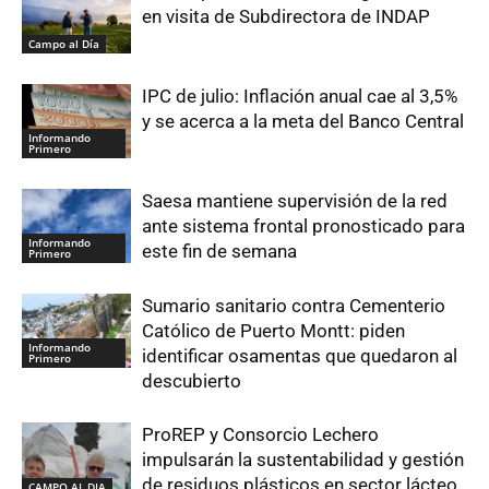
en visita de Subdirectora de INDAP
Campo al Día
IPC de julio: Inflación anual cae al 3,5%
y se acerca a la meta del Banco Central
Informando
Primero
Saesa mantiene supervisión de la red
ante sistema frontal pronosticado para
Informando
este fin de semana
Primero
Sumario sanitario contra Cementerio
Católico de Puerto Montt: piden
Informando
identificar osamentas que quedaron al
Primero
descubierto
ProREP y Consorcio Lechero
impulsarán la sustentabilidad y gestión
de residuos plásticos en sector lácteo
CAMPO AL DIA