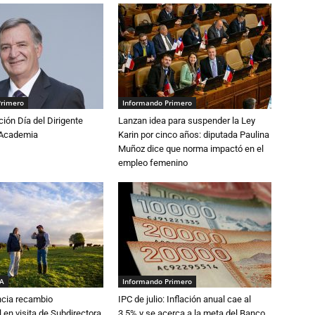
Primero
Informando Primero
ón Día del Dirigente
Lanzan idea para suspender la Ley
a Academia
Karin por cinco años: diputada Paulina
Muñoz dice que norma impactó en el
empleo femenino
IA
Informando Primero
cia recambio
IPC de julio: Inflación anual cae al
 en visita de Subdirectora
3,5% y se acerca a la meta del Banco