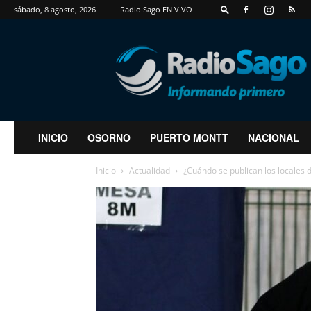
sábado, 8 agosto, 2026
Radio Sago EN VIVO
RadioSago
INICIO
OSORNO
PUERTO MONTT
NACIONAL
Inicio
Actualidad
¿Cuándo se publican los locales 