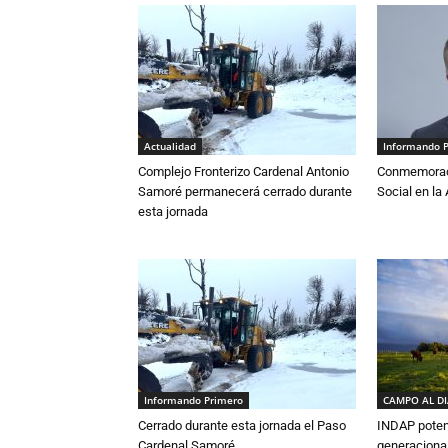
Actualidad
Informando 
Complejo Fronterizo Cardenal Antonio
Conmemoraci
Samoré permanecerá cerrado durante
Social en l
esta jornada
Informando Primero
CAMPO AL D
Cerrado durante esta jornada el Paso
INDAP poten
Cardenal Samoré
generacional