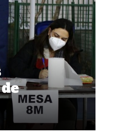
s
 de