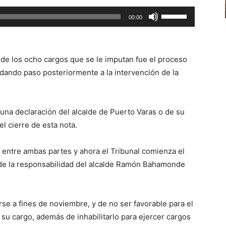
aumentar
Utiliza
00:00
o
las
disminuir
teclas
el
de
volumen.
 de los ocho cargos que se le imputan fue el proceso
flecha
, dando paso posteriormente a la intervención de la
arriba/abajo
para
aumentar
una declaración del alcalde de Puerto Varas o de su
o
 cierre de esta nota.
disminuir
el
 entre ambas partes y ahora el Tribunal comienza el
volumen.
 de la responsabilidad del alcalde Ramón Bahamonde
rse a fines de noviembre, y de no ser favorable para el
su cargo, además de inhabilitarlo para ejercer cargos