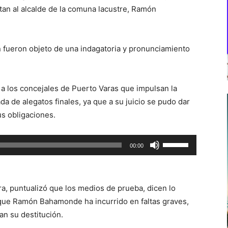
tan al alcalde de la comuna lacustre, Ramón
 fueron objeto de una indagatoria y pronunciamiento
a los concejales de Puerto Varas que impulsan la
da de alegatos finales, ya que a su juicio se pudo dar
us obligaciones.
Utiliza
00:00
las
teclas
de
ra, puntualizó que los medios de prueba, dicen lo
flecha
 que Ramón Bahamonde ha incurrido en faltas graves,
arriba/abajo
an su destitución.
para